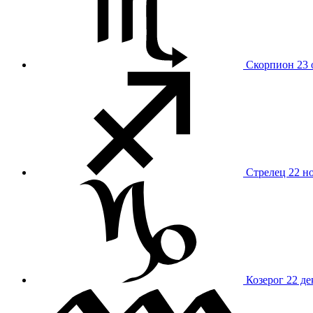
Скорпион
23 
Стрелец
22 н
Козерог
22 де