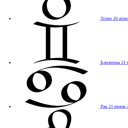
Телец
20 апре
Близнецы
21 
Рак
21 июня–