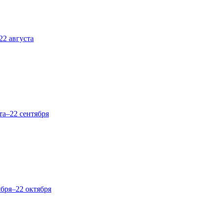
22 августа
та–22 сентября
ября–22 октября