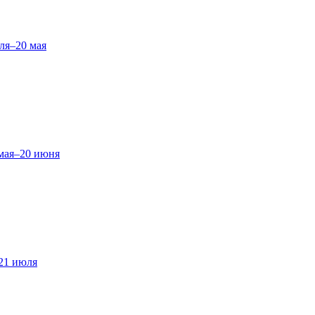
ля–20 мая
мая–20 июня
21 июля