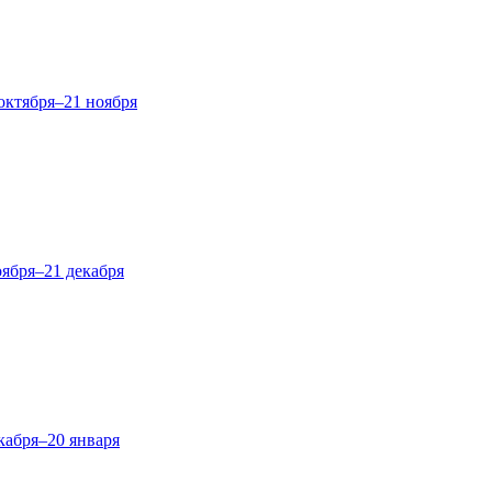
октября–21 ноября
оября–21 декабря
кабря–20 января