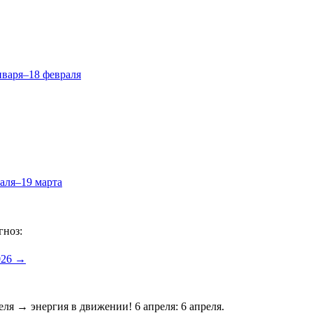
нваря–18 февраля
аля–19 марта
гноз:
2026 →
реля → энергия в движении! 6 апреля: 6 апреля.