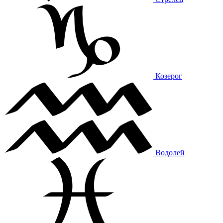
Козерог
Водолей