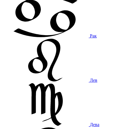
Рак
Лев
Дева