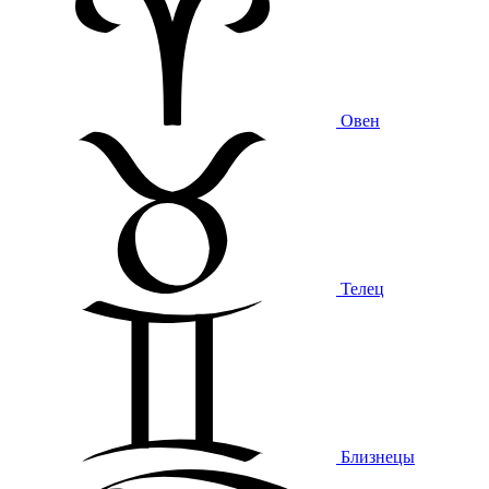
Овен
Телец
Близнецы