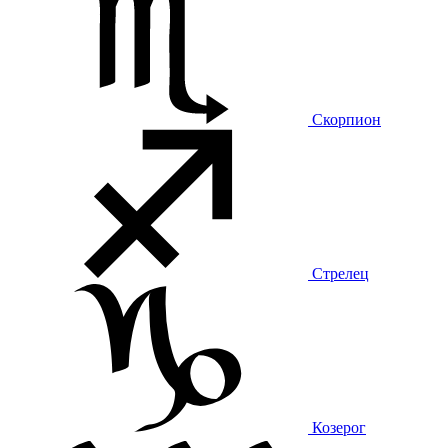
Скорпион
Стрелец
Козерог