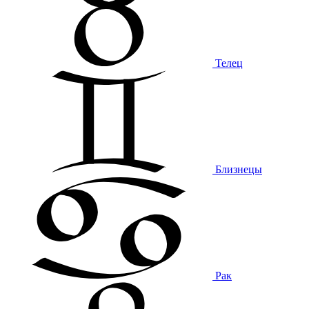
Телец
Близнецы
Рак