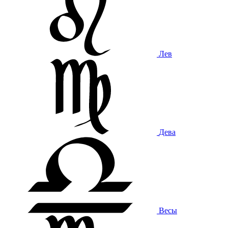
Лев
Дева
Весы