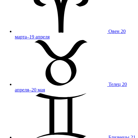
Овен
20
марта–19 апреля
Телец
20
апреля–20 мая
Близнецы
21