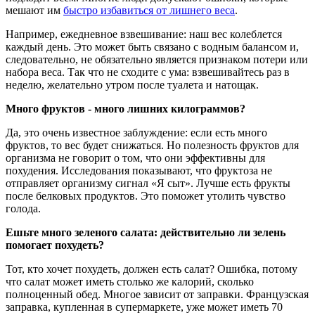
мешают им
быстро избавиться от лишнего веса
.
Например, ежедневное взвешивание: наш вес колеблется
каждый день. Это может быть связано с водным балансом и,
следовательно, не обязательно является признаком потери или
набора веса. Так что не сходите с ума: взвешивайтесь раз в
неделю, желательно утром после туалета и натощак.
М
ного фруктов - много лишних килограммов?
Да, это очень известное заблуждение: если есть много
фруктов, то вес будет снижаться. Но полезность фруктов для
организма не говорит о том, что они эффективны для
похудения. Исследования показывают, что фруктоза не
отправляет организму сигнал «Я сыт». Лучше есть фрукты
после белковых продуктов. Это поможет утолить чувство
голода.
Е
шьте много зеленого салата: действительно ли зелень
помогает похудеть?
Тот, кто хочет похудеть, должен есть салат? Ошибка, потому
что салат может иметь столько же калорий, сколько
полноценный обед. Многое зависит от заправки. Французская
заправка, купленная в супермаркете, уже может иметь 70