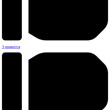
3
нравится