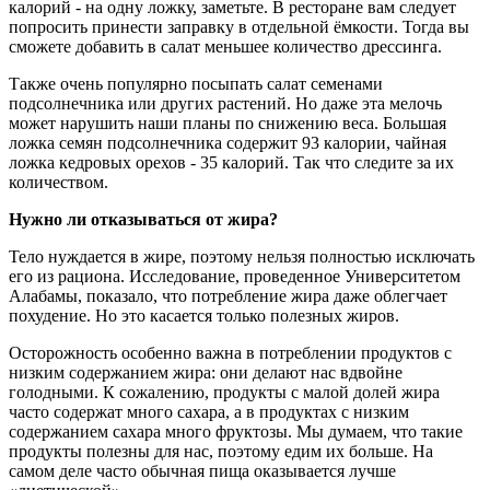
калорий - на одну ложку, заметьте. В ресторане вам следует
попросить принести заправку в отдельной ёмкости. Тогда вы
сможете добавить в салат меньшее количество дрессинга.
Также очень популярно посыпать салат семенами
подсолнечника или других растений. Но даже эта мелочь
может нарушить наши планы по снижению веса. Большая
ложка семян подсолнечника содержит 93 калории, чайная
ложка кедровых орехов - 35 калорий. Так что следите за их
количеством.
Н
ужно ли отказываться от жира?
Тело нуждается в жире, поэтому нельзя полностью исключать
его из рациона. Исследование, проведенное Университетом
Алабамы, показало, что потребление жира даже облегчает
похудение. Но это касается только полезных жиров.
Осторожность особенно важна в потреблении продуктов с
низким содержанием жира: они делают нас вдвойне
голодными. К сожалению, продукты с малой долей жира
часто содержат много сахара, а в продуктах с низким
содержанием сахара много фруктозы. Мы думаем, что такие
продукты полезны для нас, поэтому едим их больше. На
самом деле часто обычная пища оказывается лучше