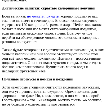
«диетической».
Д
иетические напитки: скрытые калорийные ловушки
Если вы никак
не можете похудеть
, хорошо подумайте над
тем, что вы пьете в течение дня. В классическом капучино
содержится 120 калорий и 8 граммов жира. Небольшая капля
молока в кофе или чае может стать калорийной ловушкой,
если выпивать несколько чашек в день. Поэтому лучше
перейти на обезжиренное молоко, это сэкономит калории, а
разницы во вкусе нет.
Также будьте осторожны с диетическими напитками: да, в них
меньше калорий или они вообще отсутствуют, но при этом
они всё-таки мешают похудению. Причина – искусственные
подсластители. Они вызывают чувство голода, и мы съедаем
больше, чем планировали. Лучше пить много воды и
несладких фруктовых чаев.
П
олезные перекусы и помеха в похудении
Хотя некоторые угощения считаются полезными закусками,
они могут препятствовать похудению. Орехи полезны для
здоровья – это факт. Но, к сожалению, в них много калорий.
Горсть арахиса – это 150 калорий. Можно съесть 5-6 орешков,
но от большего количества лучше отказаться.