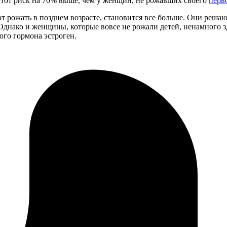
этот риск на 70% выше, чем у женщин, не рожавших своего
перво
рожать в позднем возрасте, становится все больше. Они решают 
. Однако и женщины, которые вовсе не рожали детей, ненамного 
ого гормона эстроген.