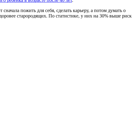
го ребенка в возрасте после 40 лет
.
сначала пожить для себя, сделать карьеру, а потом думать о
здоровее старородящих. По статистике, у них на 30% выше риск