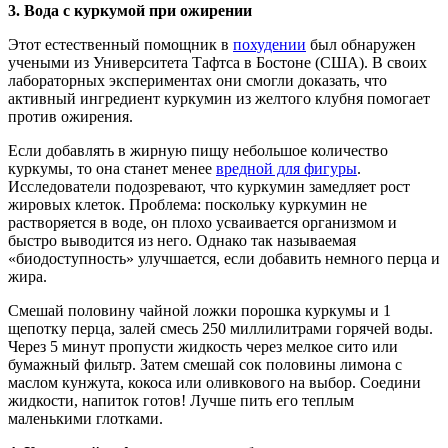
3.
Вода с куркумой при ожирении
Этот естественный помощник в
похудении
был обнаружен
учеными из Университета Тафтса в Бостоне (США). В своих
лабораторных экспериментах они смогли доказать, что
активный ингредиент куркумин из желтого клубня помогает
против ожирения.
Если добавлять в жирную пищу небольшое количество
куркумы, то она станет менее
вредной для фигуры
.
Исследователи подозревают, что куркумин замедляет рост
жировых клеток. Проблема: поскольку куркумин не
растворяется в воде, он плохо усваивается организмом и
быстро выводится из него. Однако так называемая
«биодоступность» улучшается, если добавить немного перца и
жира.
Смешай половину чайной ложки порошка куркумы и 1
щепотку перца, залей смесь 250 миллилитрами горячей воды.
Через 5 минут пропусти жидкость через мелкое сито или
бумажный фильтр. Затем смешай сок половины лимона с
маслом кунжута, кокоса или оливкового на выбор. Соедини
жидкости, напиток готов! Лучше пить его теплым
маленькими глотками.