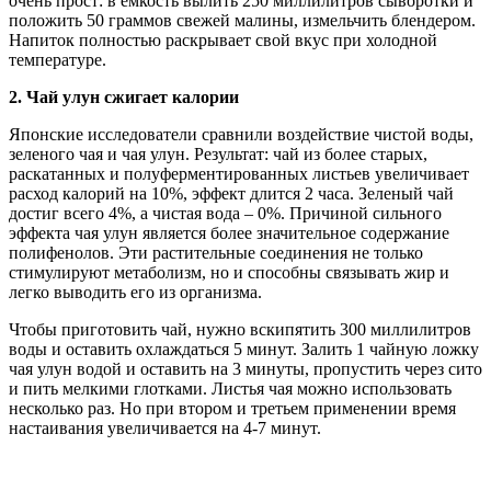
очень прост: в ёмкость вылить 250 миллилитров сыворотки и
положить 50 граммов свежей малины, измельчить блендером.
Напиток полностью раскрывает свой вкус при холодной
температуре.
2.
Чай улун сжигает калории
Японские исследователи сравнили воздействие чистой воды,
зеленого чая и чая улун. Результат: чай из более старых,
раскатанных и полуферментированных листьев увеличивает
расход калорий на 10%, эффект длится 2 часа. Зеленый чай
достиг всего 4%, а чистая вода – 0%. Причиной сильного
эффекта чая улун является более значительное содержание
полифенолов. Эти растительные соединения не только
стимулируют метаболизм, но и способны связывать жир и
легко выводить его из организма.
Чтобы приготовить чай, нужно вскипятить 300 миллилитров
воды и оставить охлаждаться 5 минут. Залить 1 чайную ложку
чая улун водой и оставить на 3 минуты, пропустить через сито
и пить мелкими глотками. Листья чая можно использовать
несколько раз. Но при втором и третьем применении время
настаивания увеличивается на 4-7 минут.