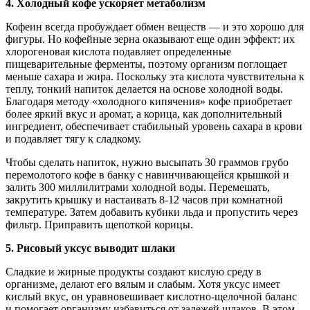
4.
Холодный кофе ускоряет метаболизм
Кофеин всегда пробуждает обмен веществ — и это хорошо для
фигуры. Но кофейные зерна оказывают еще один эффект: их
хлорогеновая кислота подавляет определенные
пищеварительные ферменты, поэтому организм поглощает
меньше сахара и жира. Поскольку эта кислота чувствительна к
теплу, тонкий напиток делается на основе холодной воды.
Благодаря методу «холодного кипячения» кофе приобретает
более яркий вкус и аромат, а корица, как дополнительный
ингредиент, обеспечивает стабильный уровень сахара в крови
и подавляет тягу к сладкому.
Чтобы сделать напиток, нужно высыпать 30 граммов грубо
перемолотого кофе в банку с навинчивающейся крышкой и
залить 300 миллилитрами холодной воды. Перемешать,
закрутить крышку и настаивать 8-12 часов при комнатной
температуре. Затем добавить кубики льда и пропустить через
фильтр. Приправить щепоткой корицы.
5.
Рисовый уксус выводит шлаки
Сладкие и жирные продукты создают кислую среду в
организме, делают его вялым и слабым. Хотя уксус имеет
кислый вкус, он уравновешивает кислотно-щелочной баланс
и помогает организму избавиться от залежей шлаков. В этом