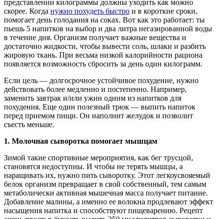
представлении килограммы должны уходить как можно
скорее. Когда
нужно похудеть быстро
и в короткие сроки,
помогает день голодания на соках. Вот как это работает: ты
пьешь 5 напитков на выбор и два литра негазированной воды
в течение дня. Организм получает важные вещества и
достаточно жидкости, чтобы вывести соль, шлаки и разбить
жировую ткань. При весьма низкой калорийности рациона
появляется возможность сбросить за день один килограмм.
Если цель — долгосрочное устойчивое похудение, нужно
действовать более медленно и постепенно. Например,
заменить завтрак и/или ужин одним из напитков для
похудения. Еще один полезный трюк — выпить напиток
перед приемом пищи. Он наполнит желудок и позволит
съесть меньше.
1.
Молочная сыворотка помогает мышцам
Зимой такие спортивные мероприятия, как бег трусцой,
становятся недоступны. И чтобы не терять мышцы, а
наращивать их, нужно пить сыворотку. Этот легкоусвояемый
белок организм превращает в свой собственный, тем самым
метаболически активная мышечная масса получает питание.
Добавление малины, а именно ее волокна продлевают эффект
насыщения напитка и способствуют пищеварению. Рецепт