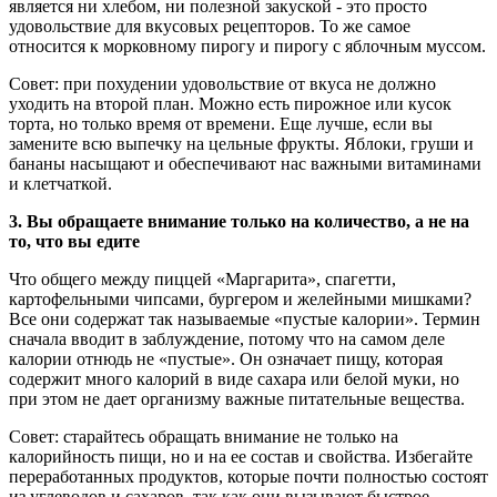
является ни хлебом, ни полезной закуской - это просто
удовольствие для вкусовых рецепторов. То же самое
относится к морковному пирогу и пирогу с яблочным муссом.
Совет:
при похудении удовольствие от вкуса не должно
уходить на второй план. Можно есть пирожное или кусок
торта, но только время от времени. Еще лучше, если вы
замените всю выпечку на цельные фрукты. Яблоки, груши и
бананы насыщают и обеспечивают нас важными витаминами
и клетчаткой.
3.
Вы обращаете внимание только на количество, а не на
то, что вы едите
Что общего между пиццей «Маргарита», спагетти,
картофельными чипсами, бургером и желейными мишками?
Все они содержат так называемые «пустые калории». Термин
сначала вводит в заблуждение, потому что на самом деле
калории отнюдь не «пустые». Он означает пищу, которая
содержит много калорий в виде сахара или белой муки, но
при этом не дает организму важные питательные вещества.
Совет:
старайтесь обращать внимание не только на
калорийность пищи, но и на ее состав и свойства. Избегайте
переработанных продуктов, которые почти полностью состоят
из углеводов и сахаров, так как они вызывают быстрое