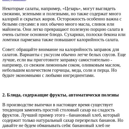
Некоторые салаты, например, «Цезарь», могут выглядеть
свежими, зелеными и полезными, но также содержат много
калорий и скрытых жиров. Осторожность особенно важна с
белыми соусами: в них обычно много масла, сливок или
майонеза. Они легко превращают полезную порцию салата в
очень сытное основное блюдо. Сухарики, полоски бекона или
ломтики пармезана также повышают калорийность салата.
Совет:
обращайте внимание на калорийность заправок для
салатов. Варианты с уксусом обычно легче белых соусов. Еще
лучше, если вы приготовите заправку самостоятельно -
например, со свежим лимонным соком, оливковым маслом,
небольшим количеством горчицы, меда, соли и перца. Но
будьте экономными с любыми ингредиентами.
2.
Блюда, содержащие фрукты, автоматически полезны
В производстве выпечки в настоящее время существует
тенденция заменять простой столовый сахар на сладость
фруктов. Лучший пример этого - банановый хлеб, который
содержит только натуральный сахар перезрелых бананов. Но
давайте не будем обманывать себя: банановый хлеб не