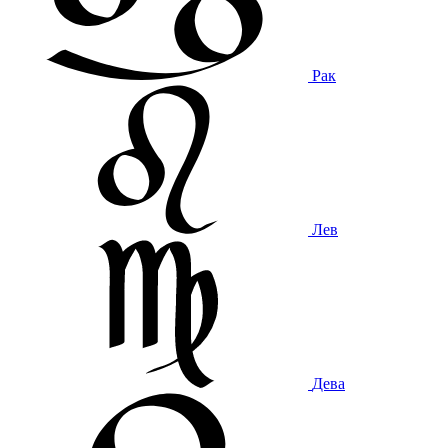
Рак
Лев
Дева