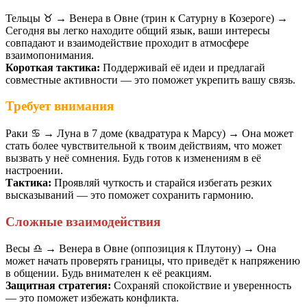
Тельцы ♉️ → Венера в Овне (трин к Сатурну в Козероге) →
Сегодня вы легко находите общий язык, ваши интересы
совпадают и взаимодействие проходит в атмосфере
взаимопонимания.
Короткая тактика:
Поддерживай её идеи и предлагай
совместные активности — это поможет укрепить вашу связь.
Требует внимания
Раки ♋️ → Луна в 7 доме (квадратура к Марсу) → Она может
стать более чувствительной к твоим действиям, что может
вызвать у неё сомнения. Будь готов к изменениям в её
настроении.
Тактика:
Проявляй чуткость и старайся избегать резких
высказываний — это поможет сохранить гармонию.
Сложные взаимодействия
Весы ♎️ → Венера в Овне (оппозиция к Плутону) → Она
может начать проверять границы, что приведёт к напряжению
в общении. Будь внимателен к её реакциям.
Защитная стратегия:
Сохраняй спокойствие и уверенность
— это поможет избежать конфликта.