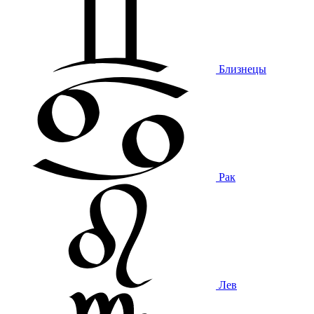
Близнецы
Рак
Лев