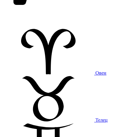
Овен
Телец