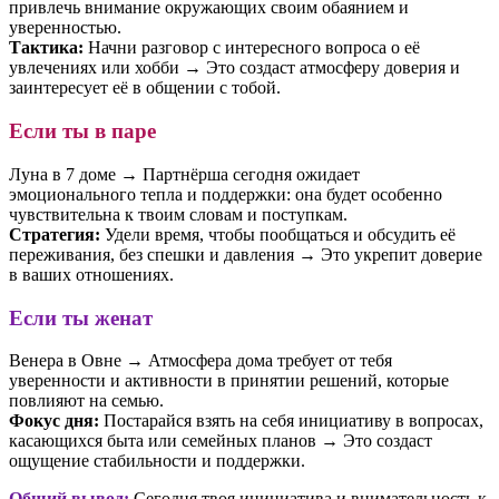
привлечь внимание окружающих своим обаянием и
уверенностью.
Тактика:
Начни разговор с интересного вопроса о её
увлечениях или хобби → Это создаст атмосферу доверия и
заинтересует её в общении с тобой.
Если ты в паре
Луна в 7 доме → Партнёрша сегодня ожидает
эмоционального тепла и поддержки: она будет особенно
чувствительна к твоим словам и поступкам.
Стратегия:
Удели время, чтобы пообщаться и обсудить её
переживания, без спешки и давления → Это укрепит доверие
в ваших отношениях.
Если ты женат
Венера в Овне → Атмосфера дома требует от тебя
уверенности и активности в принятии решений, которые
повлияют на семью.
Фокус дня:
Постарайся взять на себя инициативу в вопросах,
касающихся быта или семейных планов → Это создаст
ощущение стабильности и поддержки.
Общий вывод:
Сегодня твоя инициатива и внимательность к