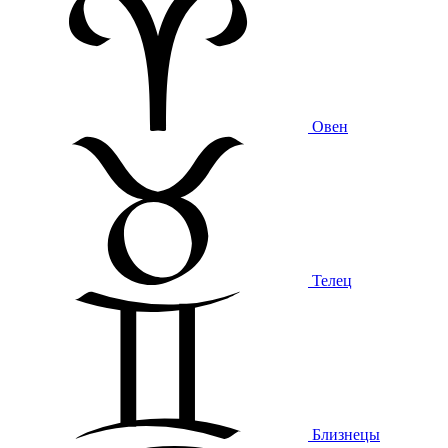
Овен
Телец
Близнецы