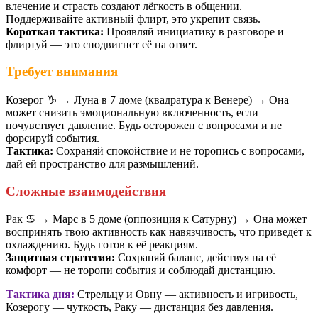
влечение и страсть создают лёгкость в общении.
Поддерживайте активный флирт, это укрепит связь.
Короткая тактика:
Проявляй инициативу в разговоре и
флиртуй — это сподвигнет её на ответ.
Требует внимания
Козерог ♑️ → Луна в 7 доме (квадратура к Венере) → Она
может снизить эмоциональную включенность, если
почувствует давление. Будь осторожен с вопросами и не
форсируй события.
Тактика:
Сохраняй спокойствие и не торопись с вопросами,
дай ей пространство для размышлений.
Сложные взаимодействия
Рак ♋️ → Марс в 5 доме (оппозиция к Сатурну) → Она может
воспринять твою активность как навязчивость, что приведёт к
охлаждению. Будь готов к её реакциям.
Защитная стратегия:
Сохраняй баланс, действуя на её
комфорт — не торопи события и соблюдай дистанцию.
Тактика дня:
Стрельцу и Овну — активность и игривость,
Козерогу — чуткость, Раку — дистанция без давления.