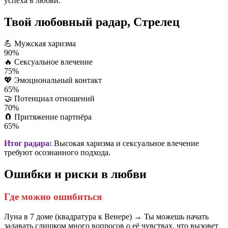
успеха в любви.
Твой любовный радар, Стрелец
💪
Мужская харизма
90%
🔥
Сексуальное влечение
75%
💖
Эмоциональный контакт
65%
🤝
Потенциал отношений
70%
🧲
Притяжение партнёра
65%
Итог радара:
Высокая харизма и сексуальное влечение
требуют осознанного подхода.
Ошибки и риски в любви
Где можно ошибиться
Луна в 7 доме (квадратура к Венере) → Ты можешь начать
задавать слишком много вопросов о её чувствах, что вызовет