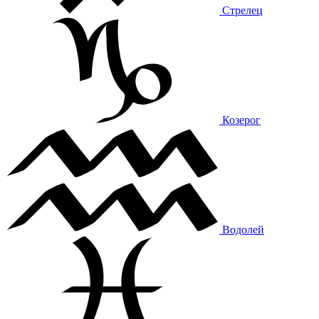
Стрелец
Козерог
Водолей