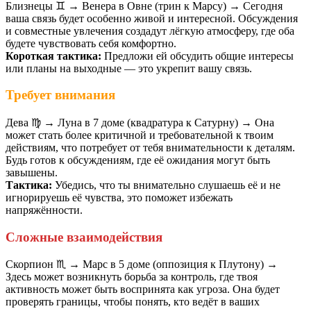
Близнецы ♊️ → Венера в Овне (трин к Марсу) → Сегодня
ваша связь будет особенно живой и интересной. Обсуждения
и совместные увлечения создадут лёгкую атмосферу, где оба
будете чувствовать себя комфортно.
Короткая тактика:
Предложи ей обсудить общие интересы
или планы на выходные — это укрепит вашу связь.
Требует внимания
Дева ♍️ → Луна в 7 доме (квадратура к Сатурну) → Она
может стать более критичной и требовательной к твоим
действиям, что потребует от тебя внимательности к деталям.
Будь готов к обсуждениям, где её ожидания могут быть
завышены.
Тактика:
Убедись, что ты внимательно слушаешь её и не
игнорируешь её чувства, это поможет избежать
напряжённости.
Сложные взаимодействия
Скорпион ♏️ → Марс в 5 доме (оппозиция к Плутону) →
Здесь может возникнуть борьба за контроль, где твоя
активность может быть воспринята как угроза. Она будет
проверять границы, чтобы понять, кто ведёт в ваших