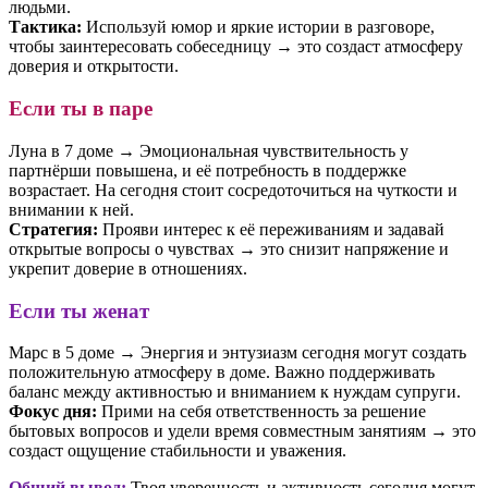
людьми.
Тактика:
Используй юмор и яркие истории в разговоре,
чтобы заинтересовать собеседницу → это создаст атмосферу
доверия и открытости.
Если ты в паре
Луна в 7 доме → Эмоциональная чувствительность у
партнёрши повышена, и её потребность в поддержке
возрастает. На сегодня стоит сосредоточиться на чуткости и
внимании к ней.
Стратегия:
Прояви интерес к её переживаниям и задавай
открытые вопросы о чувствах → это снизит напряжение и
укрепит доверие в отношениях.
Если ты женат
Марс в 5 доме → Энергия и энтузиазм сегодня могут создать
положительную атмосферу в доме. Важно поддерживать
баланс между активностью и вниманием к нуждам супруги.
Фокус дня:
Прими на себя ответственность за решение
бытовых вопросов и удели время совместным занятиям → это
создаст ощущение стабильности и уважения.
Общий вывод:
Твоя уверенность и активность сегодня могут