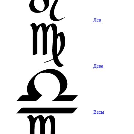
Лев
Дева
Весы