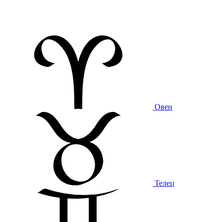
Овен
Телец