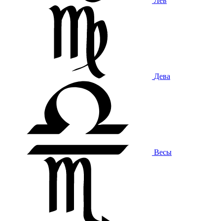
Лев
Дева
Весы