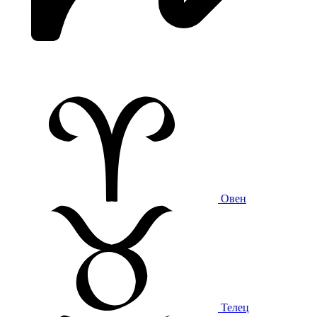
Овен
Телец