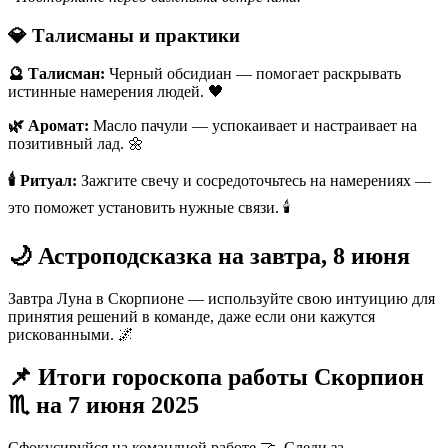
💎 Талисманы и практики
🔮 Талисман:
Черный обсидиан — помогает раскрывать
истинные намерения людей. 🖤
🌿 Аромат:
Масло пачули — успокаивает и настраивает на
позитивный лад. 🌼
🕯️ Ритуал:
Зажгите свечу и сосредоточьтесь на намерениях —
это поможет установить нужные связи. 🕯️
🌙 Астроподсказка на завтра, 8 июня
Завтра Луна в Скорпионе — используйте свою интуицию для
принятия решений в команде, даже если они кажутся
рискованными. 🌌
📌 Итоги гороскопа работы Скорпион
♏️ на 7 июня 2025
Сфокусируйся на командной работе 🤝. Следи за