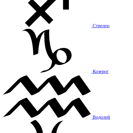
Стрелец
Козерог
Водолей