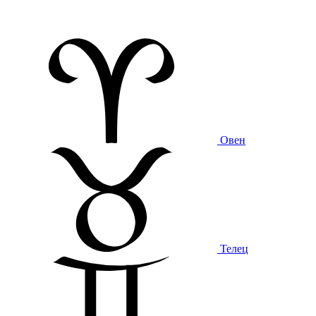
Овен
Телец