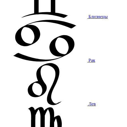
Близнецы
Рак
Лев