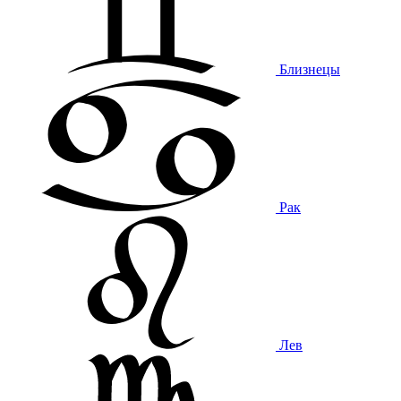
Близнецы
Рак
Лев