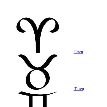
Овен
Телец