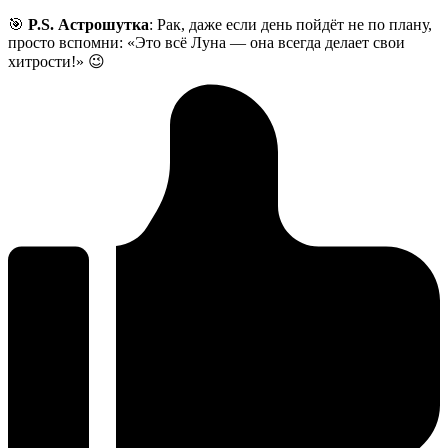
🎯
P.S. Астрошутка
: Рак, даже если день пойдёт не по плану,
просто вспомни: «Это всё Луна — она всегда делает свои
хитрости!» 😉