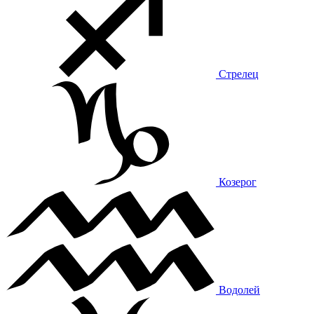
Стрелец
Козерог
Водолей