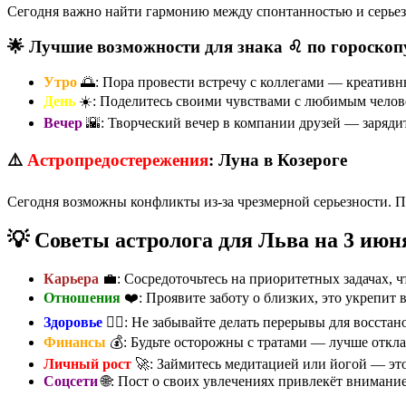
Сегодня важно найти гармонию между спонтанностью и серьезн
🌟 Лучшие возможности для знака ♌ по гороскоп
Утро
🌅: Пора провести встречу с коллегами — креативн
День
☀️: Поделитесь своими чувствами с любимым челове
Вечер
🌇: Творческий вечер в компании друзей — заряди
⚠️
Астропредостережения
: Луна в Козероге
Сегодня возможны конфликты из-за чрезмерной серьезности. П
💡 Советы астролога для Льва на 3 июн
Карьера
💼: Сосредоточьтесь на приоритетных задачах, ч
Отношения
❤️: Проявите заботу о близких, это укрепит в
Здоровье
🏃‍♀️: Не забывайте делать перерывы для восста
Финансы
💰: Будьте осторожны с тратами — лучше откл
Личный рост
🚀: Займитесь медитацией или йогой — эт
Соцсети
🌐: Пост о своих увлечениях привлекёт внимание