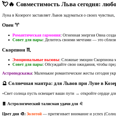
💘🔥 Совместимость Льва сегодня: любо
Луна в Козероге заставляет Львов задуматься о своих чувствах
Овен ♈
Романтическая гармония
: Огненная энергия Овна созда
Совет для пары
: Делитесь своими мечтами — это сблизи
Скорпион ♏
Эмоциональные вызовы
: Сложные эмоции Скорпиона м
Совет для пары
: Обсуждайте свои ожидания, чтобы пре
Астроподсказка
: Маленькие романтические жесты сегодня укр
🔮 Солнечная мантра: для Львов при Луне в Козе
«Свет солнца пусть освещает ваши пути → откройте сердце дл
🧧 Астрологический талисман удачи для ♌
Цвет дня 🎨:
Золотой
— притягивает внимание и успех (Солнце