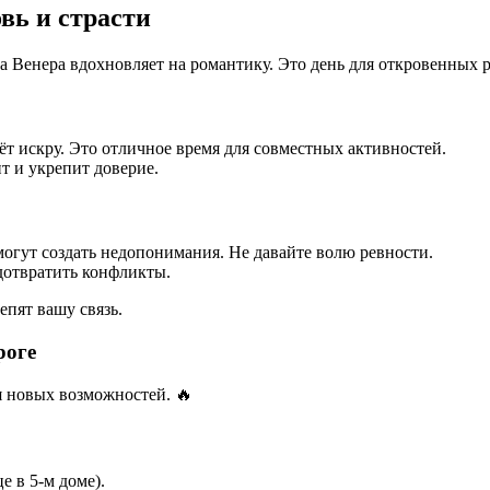
вь и страсти
, а Венера вдохновляет на романтику. Это день для откровенных 
ёт искру. Это отличное время для совместных активностей.
т и укрепит доверие.
огут создать недопонимания. Не давайте волю ревности.
дотвратить конфликты.
епят вашу связь.
роге
я новых возможностей. 🔥
 в 5-м доме).