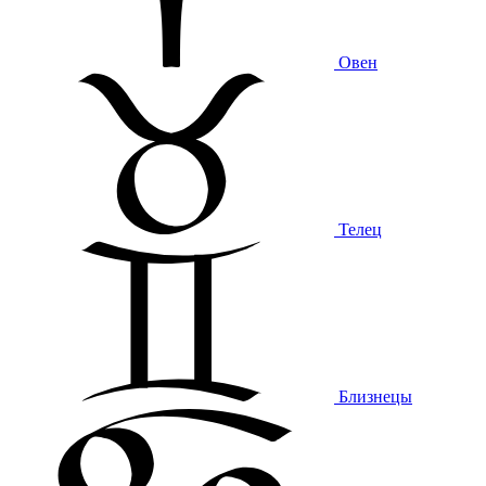
Овен
Телец
Близнецы