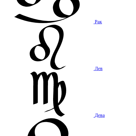
Рак
Лев
Дева