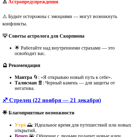
⚠️
Астропредупреждения
⚠️ Будьте осторожны с эмоциями — могут возникнуть
конфликты.
💡 Советы астролога для Скорпиона
🌟 Работайте над внутренними страхами — это
освободит вас.
🔮 Рекомендация
Мантра
🌀: «Я открываю новый путь к себе».
Талисман
🧧: Черный камень — для защиты от
негатива.
♐ Стрелец (22 ноября — 21 декабря)
🌟 Благоприятные возможности
Утро
🌅: Идеальное время для путешествий или новых
открытий.
Вечер
🌇: Общение с людьми подарит новые идеи.