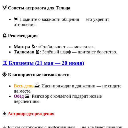
💡 Советы астролога для Тельца
🌟 Помните о важности общения — это укрепит
отношения.
🔮 Рекомендация
Мантра
🌀: «Стабильность — моя сила».
Талисман
🧧: Зелёный шарф — притянет богатство.
♊ Близнецы (21 мая — 20 июня)
🌟 Благоприятные возможности
Весь день
🌅: Идеи приходят в движении — не сидите
на месте.
Обед
🌇: Разговор с коллегой подарит новые
перспективы.
⚠️
Астропредупреждения
⚠️ Будьте осторожны с информацией — не всё будет правдой.