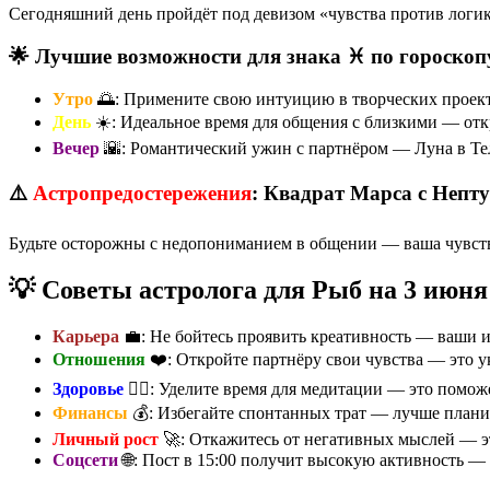
Сегодняшний день пройдёт под девизом «чувства против лог
🌟 Лучшие возможности для знака ♓ по гороскоп
Утро
🌅: Примените свою интуицию в творческих проект
День
☀️: Идеальное время для общения с близкими — отк
Вечер
🌇: Романтический ужин с партнёром — Луна в Те
⚠️
Астропредостережения
: Квадрат Марса с Непт
Будьте осторожны с недопониманием в общении — ваша чувств
💡 Советы астролога для Рыб на 3 июня
Карьера
💼: Не бойтесь проявить креативность — ваши и
Отношения
❤️: Откройте партнёру свои чувства — это у
Здоровье
🏃‍♀️: Уделите время для медитации — это помо
Финансы
💰: Избегайте спонтанных трат — лучше плани
Личный рост
🚀: Откажитесь от негативных мыслей — э
Соцсети
🌐: Пост в 15:00 получит высокую активность —