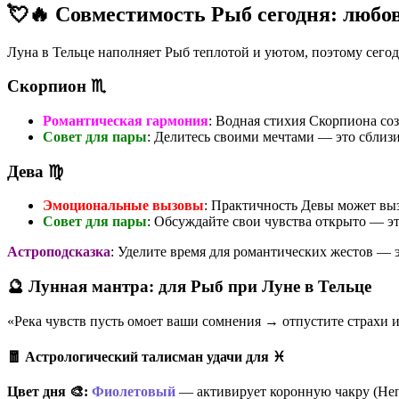
💘🔥 Совместимость Рыб сегодня: любов
Луна в Тельце наполняет Рыб теплотой и уютом, поэтому сего
Скорпион ♏
Романтическая гармония
: Водная стихия Скорпиона со
Совет для пары
: Делитесь своими мечтами — это сблизи
Дева ♍
Эмоциональные вызовы
: Практичность Девы может вы
Совет для пары
: Обсуждайте свои чувства открыто — э
Астроподсказка
: Уделите время для романтических жестов — э
🔮 Лунная мантра: для Рыб при Луне в Тельце
«Река чувств пусть омоет ваши сомнения → отпустите страхи и
🧧 Астрологический талисман удачи для ♓
Цвет дня 🎨:
Фиолетовый
— активирует коронную чакру (Непт