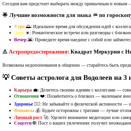
Сегодня вам предстоит выбирать между привычным и новым —
🌟 Лучшие возможности для знака ♒ по гороскоп
Утро
🌅: Идеальное время для обсуждения идей с коллег
День
☀️: Романтические встречи или разговоры с близки
Вечер
🌇: Проведите время наедине с собой или займитес
⚠️
Астропредостережения
: Квадрат Меркурия с Н
Возможны недопонимания в общении — старайтесь быть предел
💡 Советы астролога для Водолеев на 3
Карьера
💼: Делитесь своими идеями с коллегами — совм
Отношения
❤️: Позаботьтесь о близких — маленькое вни
Здоровье
🏃‍♀️: Не забывайте о физической активности —
Финансы
💰: Будьте осторожны с тратами — лучше отло
Личный рост
🚀: Уделите внимание медитации или само
Соцсети
🌐: Пост о ваших увлечениях получит неожидан