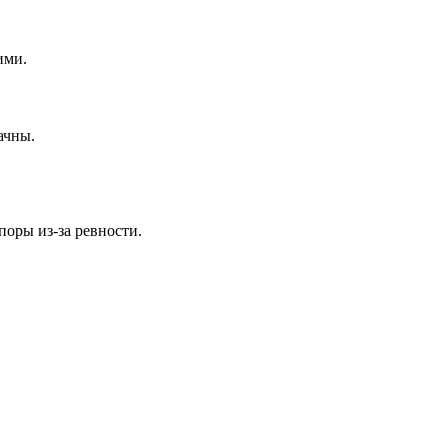
ими.
ачны.
оры из-за ревности.