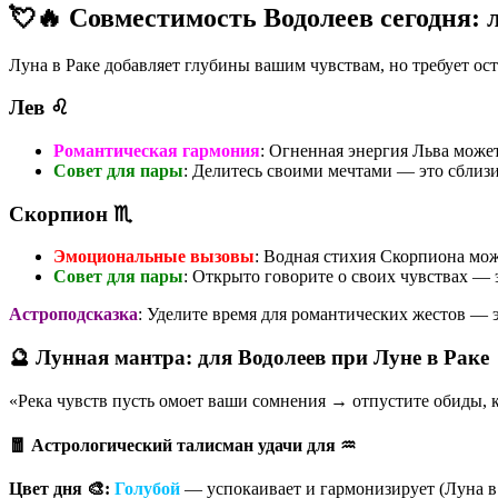
💘🔥 Совместимость Водолеев сегодня: 
Луна в Раке добавляет глубины вашим чувствам, но требует о
Лев ♌
Романтическая гармония
: Огненная энергия Льва може
Совет для пары
: Делитесь своими мечтами — это сблизи
Скорпион ♏
Эмоциональные вызовы
: Водная стихия Скорпиона мож
Совет для пары
: Открыто говорите о своих чувствах —
Астроподсказка
: Уделите время для романтических жестов — э
🔮 Лунная мантра: для Водолеев при Луне в Раке
«Река чувств пусть омоет ваши сомнения → отпустите обиды, к
🧧 Астрологический талисман удачи для ♒
Цвет дня 🎨:
Голубой
— успокаивает и гармонизирует (Луна в 