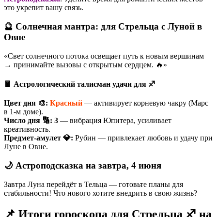
это укрепит вашу связь.
🔮 Солнечная мантра: для Стрельца с Луной в
Овне
«Свет солнечного потока освещает путь к новым вершинам
→ принимайте вызовы с открытым сердцем. 🔥»
🧧 Астрологический талисман удачи для ♐
Цвет дня 🎨:
Красный
— активирует корневую чакру (Марс
в 1-м доме).
Число дня 🔢:
3
— вибрация Юпитера, усиливает
креативность.
Предмет-амулет 💎:
Рубин — привлекает любовь и удачу при
Луне в Овне.
🌙 Астроподсказка на завтра, 4 июня
Завтра Луна перейдёт в Тельца — готовьте планы для
стабильности! Что нового хотите внедрить в свою жизнь?
📌 Итоги гороскопа для Стрельца ♐ на