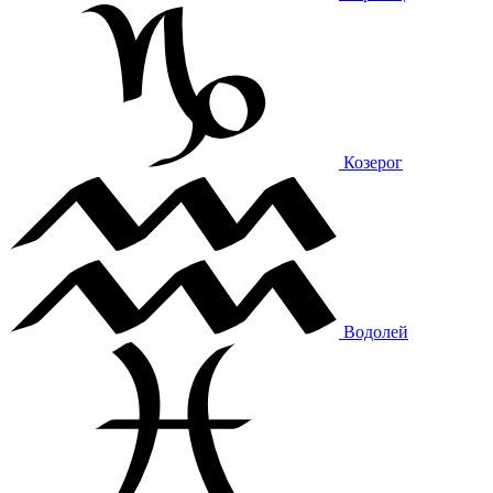
Козерог
Водолей