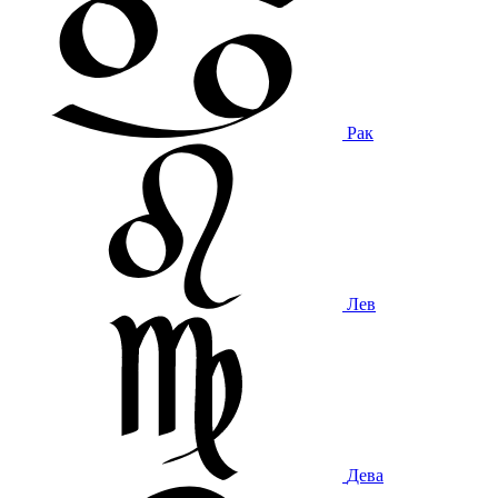
Рак
Лев
Дева