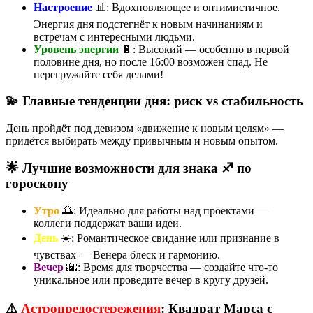
Настроение
📊: Вдохновляющее и оптимистичное.
Энергия дня подстегнёт к новым начинаниям и
встречам с интересными людьми.
Уровень энергии
🔋: Высокий — особенно в первой
половине дня, но после 16:00 возможен спад. Не
перегружайте себя делами!
💫 Главные тенденции дня: риск vs стабильность
День пройдёт под девизом «движение к новым целям» —
придётся выбирать между привычным и новым опытом.
🌟 Лучшие возможности для знака ♐ по
гороскопу
Утро
🌅: Идеально для работы над проектами —
коллеги поддержат ваши идеи.
День
☀️: Романтическое свидание или признание в
чувствах — Венера блеск и гармонию.
Вечер
🌇: Время для творчества — создайте что-то
уникальное или проведите вечер в кругу друзей.
⚠️
Астропредостережения
: Квадрат Марса с