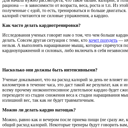
Для начала нужно рассмотреть, что такое баланс калорий, а т
рациона — в зависимости от возраста, веса, роста и т.п. Из 
полученные с едой, то есть, тренироваться и больше двигатьс
калорий считаются не силовые упражнения, а кардио.
Как часто делать кардиотренировки?
Исследования ученых говорят нам о том, что чем больше карди
делать. Совсем другая ситуация с теми, кто
хочет похудеть
— им 
нельзя. А выполнять наращивание мышц, которые спрячутся п
кардиоупражнений и силовых, либо включать в себя независимы
Насколько они должны быть интенсивными?
Ученые доказывают, что на расход калорий за день не влияет 
километров в течение часа, это даст такой же результат, как и
всему прочему низкоинтенсивное длительное кардио будет сжиг
переходите из стадии снижения веса к стадии наращивания мыш
излишний вес, так как не будет травматичным.
Можно ли делать кардио натощак?
Можно, равно как и вечером после приема пищи (не сразу же, кон
общий расход калорий. Некоторые тренеры будут говорить вам,