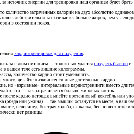
 за источник энергии для тренировки наш организм будет брать 
то количество затраченных калорий на двух абсолютно одинако
 плюс: действительно затрачивается больше жиров, чем углевод
лории в состоянии покоя.
ательно
кардиотренировок для похудения
.
ить за своим питанием — только так удастся
похудеть быстро
и 
а в вашем теле есть лишние килограммы.
ассы, количество кардио стоит уменьшить.
са много, делайте низкоинтенсивные длительные кардио.
ткие, но «взрывные» интервальные кардиотренинги вместо длите
елайте это — так затрачивается больше жировых клеток.
 же после кардио натощак выпейте протеиновый коктейль или у
ака (обеда или ужина) — так мышцы останутся на месте, а ваш б
вание, велосипед, быстрая ходьба, скакалка, бег по лестнице ил
ически нет разницы.