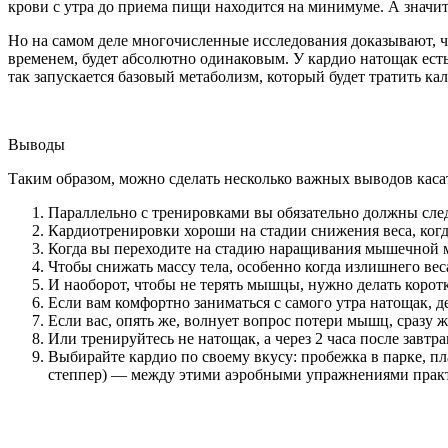
крови с утра до приема пищи находится на минимуме. А значит,
Но на самом деле многочисленные исследования доказывают, ч
временем, будет абсолютно одинаковым. У кардио натощак есть
так запускается базовый метаболизм, который будет тратить ка
Выводы
Таким образом, можно сделать несколько важных выводов кас
Параллельно с тренировками вы обязательно должны след
Кардиотренировки хороши на стадии снижения веса, когд
Когда вы переходите на стадию наращивания мышечной м
Чтобы снижать массу тела, особенно когда излишнего ве
И наоборот, чтобы не терять мышцы, нужно делать коро
Если вам комфортно заниматься с самого утра натощак, д
Если вас, опять же, волнует вопрос потери мышц, сразу
Или тренируйтесь не натощак, а через 2 часа после завтр
Выбирайте кардио по своему вкусу: пробежка в парке, пла
степпер) — между этими аэробными упражнениями практ