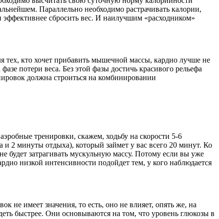
 необходимо высчитать свою суточную норму калорийности
 дальнейшем. Параллельно необходимо растрачивать калории,
 и эффективнее сбросить вес. И наилучшим «расходником»
ля тех, кто хочет прибавить мышечной массы, кардио лучше не
 фазе потери веса. Без этой фазы достичь красивого рельефа
нировок должна строиться на комбинировании
аэробные тренировки, скажем, ходьбу на скорости 5-6
га и 2 минуты отдыха), который займет у вас всего 20 минут. Ко
е будет затрагивать мускульную массу. Потому если вы уже
ардио низкой интенсивности подойдет тем, у кого наблюдается
к не имеет значения, то есть, оно не влияет, опять же, на
деть быстрее. Они основываются на том, что уровень глюкозы в