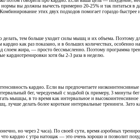
олько потом говорить про кардио. Если ваша цель — похудение,
этой нормы вы должны вычесть примерно 20-25% и так питаться в
я. Комбинирование этих двух подходов помогает гораздо быстрее
о делать, тем больше уходит силы мышц и их объема. Поэтому д
кардио как раз показано, и в больших количествах, особенно на
од слоем жира, — просто бессмысленно. Поэтому программа тре
е кардиотренировки хотя бы 2-3 раза в неделю.
интенсивность кардио. Если вы предпочитаете низкоинтенсивные 
 интервальный бег, чередуемый с ходьбой (к примеру, 3 минуты бе
ать мышцы, в то время как интервальное и высокоинтенсивное н
ц, лучше делать более короткие интервальные тренинги. Зато к
ечно, но через 2 часа). По своей сути, время аэробных тренирово
 что кардио с утра натощак — это очень хорошо и позволит поху