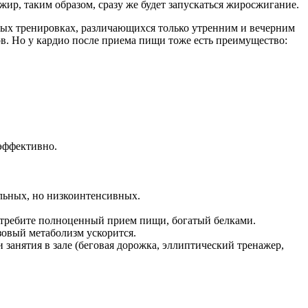
жир, таким образом, сразу же будет запускаться жиросжигание.
вых тренировках, различающихся только утренним и вечерним
ов. Но у кардио после приема пищи тоже есть преимущество:
эффективно.
льных, но низкоинтенсивных.
потребите полноценный прием пищи, богатый белками.
азовый метаболизм ускорится.
и занятия в зале (беговая дорожка, эллиптический тренажер,