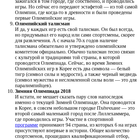
зажигался в том городе, где собственно, и проводились
игры. Но сейчас его передают эстафетой — из той самой
Олимпии, где когда-то в древности и были проведены
первые Олимпийские игры.
Олимпийский талисман
И да, у каждых игр есть свой талисман. Он был всегда,
но придумывал его народ или сами спортсмены, скорее
для развлечения. А с начала 70-х годов наличие
талисмана обязательно и утверждено олимпийским
комитетом официально. Обычно талисман тесно связан
с культурой и традициями той страны, в которой
проводится Олимпиада. Сейчас, во время Зимних
Олимпийских игр в Корее есть два символа — белый
тигр (символ силы и мудрости), а также черный медведь
(символ мужества и несломленной силы воли — это для
паралимпийцев).
Зимняя Олимпиада 2018
И кстати, не мешает сказать пару слов напоследок
именно о текущей Зимней Олимпиаде. Она проводится
в Корее, в совсем небольшом городке Пхёнчхане — это
второй самый маленький город после Лиллехаммера,
где проводились игры. Участие в спортивной
программе
принимают 94 страны, из которых 6 на играх
присутствуют впервые в истории. Общее количество
спортсменов, прошедших квалификационный отбор,