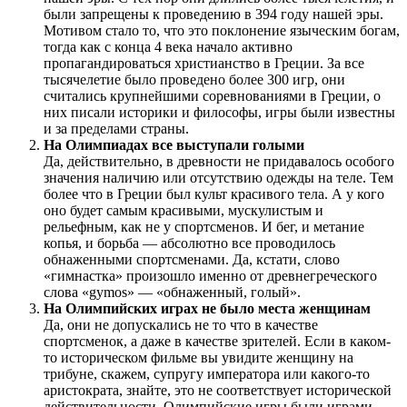
были запрещены к проведению в 394 году нашей эры.
Мотивом стало то, что это поклонение языческим богам,
тогда как с конца 4 века начало активно
пропагандироваться христианство в Греции. За все
тысячелетие было проведено более 300 игр, они
считались крупнейшими соревнованиями в Греции, о
них писали историки и философы, игры были известны
и за пределами страны.
На Олимпиадах все выступали голыми
Да, действительно, в древности не придавалось особого
значения наличию или отсутствию одежды на теле. Тем
более что в Греции был культ красивого тела. А у кого
оно будет самым красивыми, мускулистым и
рельефным, как не у спортсменов. И бег, и метание
копья, и борьба — абсолютно все проводилось
обнаженными спортсменами. Да, кстати, слово
«гимнастка» произошло именно от древнегреческого
слова «gymos» — «обнаженный, голый».
На Олимпийских играх не было места женщинам
Да, они не допускались не то что в качестве
спортсменок, а даже в качестве зрителей. Если в каком-
то историческом фильме вы увидите женщину на
трибуне, скажем, супругу императора или какого-то
аристократа, знайте, это не соответствует исторической
действительности. Олимпийские игры были играми