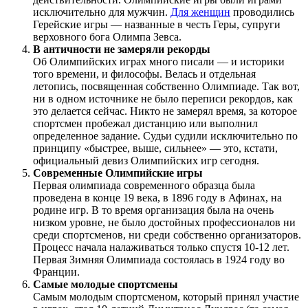
исключительно для мужчин.
Для женщин
проводились
Герейские игры — названные в честь Геры, супруги
верховного бога Олимпа Зевса.
В античности не замеряли рекорды
Об Олимпийских играх много писали — и историки
того времени, и философы. Велась и отдельная
летопись, посвященная собственно Олимпиаде. Так вот,
ни в одном источнике не было переписи рекордов, как
это делается сейчас. Никто не замерял время, за которое
спортсмен пробежал дистанцию или выполнил
определенное задание. Судьи судили исключительно по
принципу «быстрее, выше, сильнее» — это, кстати,
официальный девиз Олимпийских игр сегодня.
Современные Олимпийские игры
Первая олимпиада современного образца была
проведена в конце 19 века, в 1896 году в Афинах, на
родине игр. В то время организация была на очень
низком уровне, не было достойных профессионалов ни
среди спортсменов, ни среди собственно организаторов.
Процесс начала налаживаться только спустя 10-12 лет.
Первая Зимняя Олимпиада состоялась в 1924 году во
Франции.
Самые молодые спортсмены
Самым молодым спортсменом, который принял участие