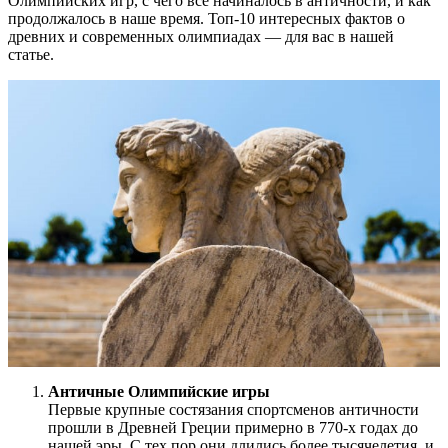
Олимпийских игр, с чего все начиналось в античности, и как
продолжалось в наше время. Топ-10 интересных фактов о
древних и современных олимпиадах — для вас в нашей
статье.
Античные Олимпийские игры
Первые крупные состязания спортсменов античности
прошли в Древней Греции примерно в 770-х годах до
нашей эры. С тех пор они длились более тысячелетия, и