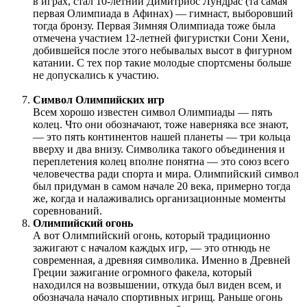
в играх, стал 10-летний Димитриос Лундрас (та самая
первая Олимпиада в Афинах) — гимнаст, выборовший
тогда бронзу. Первая Зимняя Олимпиада тоже была
отмечена участием 12-летней фигуристки Сони Хени,
добившейся после этого небывалых высот в фигурном
катании. С тех пор такие молодые спортсмены больше
не допускались к участию.
Символ Олимпийских игр
Всем хорошо известен символ Олимпиады — пять
колец. Что они обозначают, тоже наверняка все знают,
— это пять континентов нашей планеты — три кольца
вверху и два внизу. Символика такого объединения и
переплетения колец вполне понятна — это союз всего
человечества ради спорта и мира. Олимпийский символ
был придуман в самом начале 20 века, примерно тогда
же, когда и налаживались организационные моменты
соревнований.
Олимпийский огонь
А вот Олимпийский огонь, который традиционно
зажигают с началом каждых игр, — это отнюдь не
современная, а древняя символика. Именно в Древней
Греции зажигание огромного факела, который
находился на возвышении, откуда был виден всем, и
обозначала начало спортивных игрищ. Раньше огонь