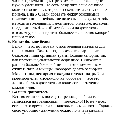
частые приемы пищи. При этом, конечно же, порции
нужно уменьшить. То есть, разделите ваше обычное
количество пищи, которое вы съедаете за день, не на 3
приема, а на 5-6. Или добавьте между основными
приемами пищи небольшие полезные перекусы, чтобы
не ходить голодными. Такой метод, опять же, позволит
поддерживать базовый метаболизм на достаточно
высоком уровне и тратить большее количество калорий
нашим телом.
Ешьте больше белка
Белок — это, во-первых, строительный материал для
наших мышц. Во-вторых, на само переваривание
белковой пищи организм тратит больше калорий, так
как протеины усваиваются медленнее. Включите в
рацион больше белковой пищи, и это поможет вам
сжигать жир, а мышцы, наоборот, делать рельефнее.
Мясо птицы, нежирная говядина и телятина, рыба и
морепродукты, кисломолочка, бобовые — все это
должно быть в достаточном количестве в течение
каждого дня.
Больше двигайтесь
Есть возможность посещать тренажерный зал или
записаться на тренировки — прекрасно! Но не у всех
есть на это время или финансовые возможности. Однако
свою «порцию» движения можно получать каждый