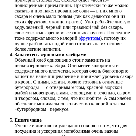
полноценный прием пищи. Практически то же можно
сказать и про пакетированные соки — в них много
сахара и очень мало пользы (так как делаются они из
сухих фруктовых концентратов). Употребляйте чистую
воду, зеленый, черный или травяной чай без сахара,
свежеотжатые фреши из сезонных фруктов. Последние
тоже содержат много калорий (
фруктозы
), потому их
лучше разбавлять водой или готовить на их основе
более легкие напитки.
Запаситесь зерновыми хлебцами
Обычный хлеб однозначно стоит заменить на
цельнозерновые хлебцы. Они менее калорийны и
содержат много клетчатки, которая очень благотворно
влияет на наше пищеварение и понижает уровень сахара
в крови. С ними, кстати, можно готовить отличные
бутерброды — с отварным мясом, красной морской
рыбой и морепродуктами, с овощами и зеленью, сыром
и творогом, словом, с тем, что вы любите. А сам хлебец
обеспечит минимальное количество калорий в таком
«бутербродном» перекусе.
Ешьте чаще
Ученые и диетологи уже давно говорят о том, что для
похудения и ускорения метаболизма очень важны