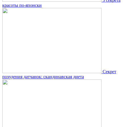
3 секрета
красоты по-японски
Секрет
похудения датчанок: скандинавская диета