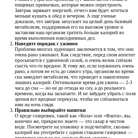
пищевых привычках, которые можно перестроить.
Завтрак заряжает энергией, отчего вам будет хотеться
меньше кушать в обед и вечером. А еще ученые
доказали, что завтрак запускает на целый день базовый
метаболизм, поддерживая его на высоком уровне и
заставляя наш организм тратить больше калорий во
время выполнения повседневных дел.
Наведите порядок с ужином
Проблема многих худеющих заключается в том, что они
очень рано ужинают. Как следствие, перед сном аппетит
просыпается с удвоенной силой, и очень велик соблазн
съесть что-то вредное. К тому же, если поужинать очень
рано, а потом не есть до самого утра, организм во время
сна замедлит метаболизм, что приведет к накоплению
лишних калорий. Оптимальное время для ужина — 2-3
часа до сна — но не до отхода ко сну, а до реального
времени, когда вы засыпаете. И не забудьте убрать с поля
зрения все вредные перекусы, чтобы не соблазниться
ими на ночь глядя.
Правильно выбирайте напитки
О вреде газировки, такой как «Кола» или «Фанта», вы,
конечно же, прекрасно знаете — это сахар в чистом
виде. Посмотрите на упаковку и подсчитайте, сколько
калорий вы употребите с одним стаканом газировки —
примерно столько же, сколько будет «весить»