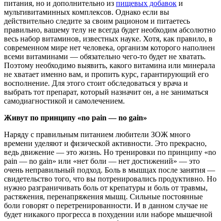
питания, но и дополнительно из
пищевых добавок
и
мультивитаминных комплексов. Однако если вы
действительно следите за своим рационом и питаетесь
правильно, вашему телу не всегда будет необходим абсолютно
весь набор витаминов, известных науке. Хотя, как правило, в
современном мире нет человека, организм которого наполнен
всеми витаминами — обязательно чего-то будет не хватать.
Поэтому необходимо выявить, какого витамина или минерала
не хватает именно вам, и пропить курс, гарантирующий его
восполнение. Для этого стоит обследоваться у врача и
выбрать тот препарат, который назначит он, а не заниматься
самодиагностикой и самолечением.
Живут по принципу «no pain — no gain»
Наряду с правильным питанием любители ЗОЖ много
времени уделяют и физической активности. Это прекрасно,
ведь движение — это жизнь. Но тренировки по принципу «no
pain — no gain» или «нет боли — нет достижений» — это
очень неправильный подход. Боль в мышцах после занятия —
свидетельство того, что вы потренировались продуктивно. Но
нужно разграничивать боль от крепатуры и боль от травмы,
растяжения, перенапряжения мышц. Сильные постоянные
боли говорят о перетренированности. И в данном случае не
будет никакого прогресса в похудении или наборе мышечной