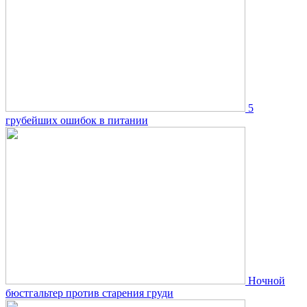
5
грубейших ошибок в питании
Ночной
бюстгальтер против старения груди