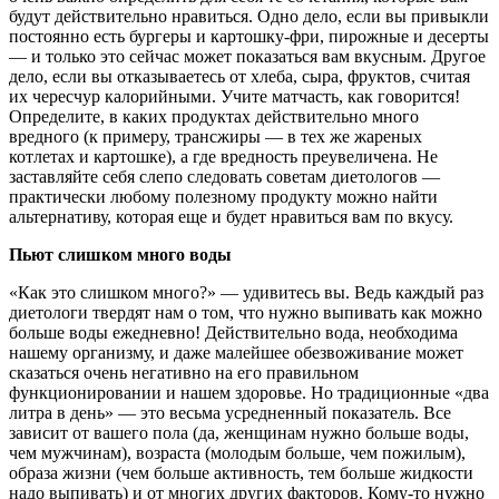
будут действительно нравиться. Одно дело, если вы привыкли
постоянно есть бургеры и картошку-фри, пирожные и десерты
— и только это сейчас может показаться вам вкусным. Другое
дело, если вы отказываетесь от хлеба, сыра, фруктов, считая
их чересчур калорийными. Учите матчасть, как говорится!
Определите, в каких продуктах действительно много
вредного (к примеру, трансжиры — в тех же жареных
котлетах и картошке), а где вредность преувеличена. Не
заставляйте себя слепо следовать советам диетологов —
практически любому полезному продукту можно найти
альтернативу, которая еще и будет нравиться вам по вкусу.
Пьют слишком много воды
«Как это слишком много?» — удивитесь вы. Ведь каждый раз
диетологи твердят нам о том, что нужно выпивать как можно
больше воды ежедневно! Действительно вода, необходима
нашему организму, и даже малейшее обезвоживание может
сказаться очень негативно на его правильном
функционировании и нашем здоровье. Но традиционные «два
литра в день» — это весьма усредненный показатель. Все
зависит от вашего пола (да, женщинам нужно больше воды,
чем мужчинам), возраста (молодым больше, чем пожилым),
образа жизни (чем больше активность, тем больше жидкости
надо выпивать) и от многих других факторов. Кому-то нужно