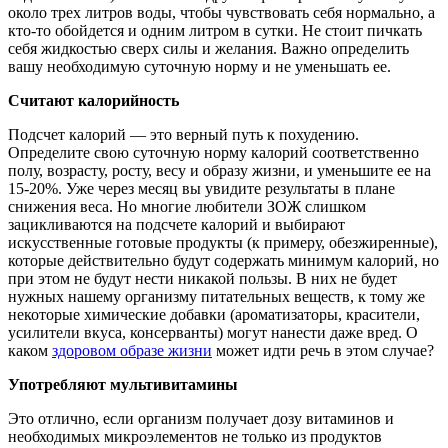
около трех литров воды, чтобы чувствовать себя нормально, а
кто-то обойдется и одним литром в сутки. Не стоит пичкать
себя жидкостью сверх силы и желания. Важно определить
вашу необходимую суточную норму и не уменьшать ее.
Считают калорийность
Подсчет калорий — это верный путь к похудению.
Определите свою суточную норму калорий соответственно
полу, возрасту, росту, весу и образу жизни, и уменьшите ее на
15-20%. Уже через месяц вы увидите результаты в плане
снижения веса. Но многие любители ЗОЖ слишком
зацикливаются на подсчете калорий и выбирают
искусственные готовые продукты (к примеру, обезжиренные),
которые действительно будут содержать минимум калорий, но
при этом не будут нести никакой пользы. В них не будет
нужных нашему организму питательных веществ, к тому же
некоторые химические добавки (ароматизаторы, красители,
усилители вкуса, консерванты) могут нанести даже вред. О
каком
здоровом образе жизни
может идти речь в этом случае?
Употребляют мультивитамины
Это отлично, если организм получает дозу витаминов и
необходимых микроэлементов не только из продуктов