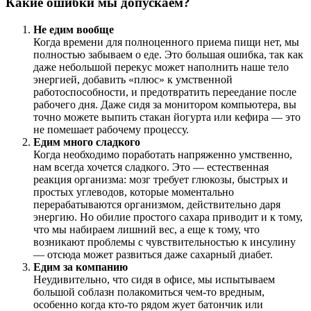
Какие ошибки мы допускаем?
Не едим вообще
Когда времени для полноценного приема пищи нет, мы
полностью забываем о еде. Это большая ошибка, так как
даже небольшой перекус может наполнить наше тело
энергией, добавить «плюс» к умственной
работоспособности, и предотвратить переедание после
рабочего дня. Даже сидя за монитором компьютера, вы
точно можете выпить стакан йогурта или кефира — это
не помешает рабочему процессу.
Едим много сладкого
Когда необходимо поработать напряженно умственно,
нам всегда хочется сладкого. Это — естественная
реакция организма: мозг требует глюкозы, быстрых и
простых углеводов, которые моментально
перерабатываются организмом, действительно даря
энергию. Но обилие простого сахара приводит и к тому,
что мы набираем лишний вес, а еще к тому, что
возникают проблемы с чувствительностью к инсулину
— отсюда может развиться даже сахарный диабет.
Едим за компанию
Неудивительно, что сидя в офисе, мы испытываем
большой соблазн полакомиться чем-то вредным,
особенно когда кто-то рядом жует батончик или