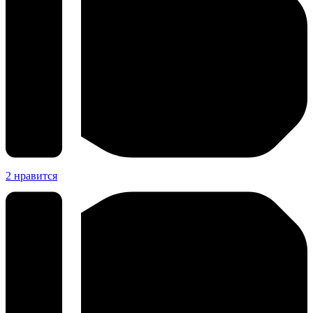
2
нравится