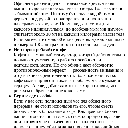
Офисный рабочий день — идеальное время, чтобы
выпивать достаточное количество воды. Только многие
забывают об этом. Поэтому бутылку с водой нужно
держать под рукой, в поле зрения, или постоянно
наведываться к кулеру. Норма воды за сутки для
каждого индивидуальная, но необходимым минимумом
считается около 30 мл на каждый килограмм массы тела.
Если вы весите около 60 килограммов, нужно выпивать
примерно 1,8-2 литра чистой питьевой воды за день.
Не злоупотребляйте кофе
Кофеин — мощный стимулятор, который действительно
повышает умственную работоспособность и
деятельность мозга. Но его обилие дает абсолютно
противоположный эффект — рассеянность внимания и
отсутствие сосредоточенности. Большое количество
кофе может привести также к проблемам с сосудами и
сердцем. А еще, добавляя в кофе сахар и сливки, мы
рискуем набрать лишние килограммы.
Берите еду с собой
Если у вас есть полноценный час для обеденного
перерыва, не стоит использовать его, чтобы съесть
бизнес-ланч в ближайшем кафе. Как правило, бизнес-
ланчи готовятся не из самых свежих продуктов, а еще
они готовятся не на качество, а на количество — с
использованием обилия жира и вредных калорийных