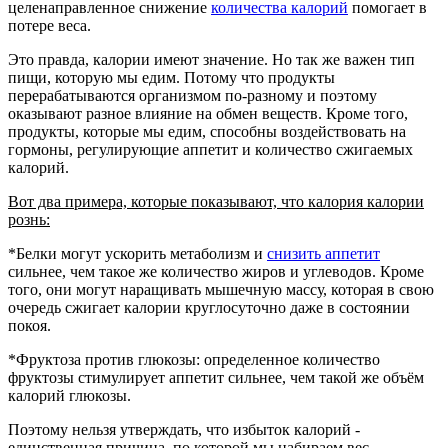
целенаправленное снижение
количества калорий
помогает в
потере веса.
Это правда, калории имеют значение. Но так же важен тип
пищи, которую мы едим. Потому что продукты
перерабатываются организмом по-разному и поэтому
оказывают разное влияние на обмен веществ. Кроме того,
продукты, которые мы едим, способны воздействовать на
гормоны, регулирующие аппетит и количество сжигаемых
калорий.
Вот два примера, которые показывают, что калория калории
рознь:
*
Белки могут ускорить метаболизм и
снизить аппетит
сильнее, чем такое же количество жиров и углеводов. Кроме
того, они могут наращивать мышечную массу, которая в свою
очередь сжигает калории круглосуточно даже в состоянии
покоя.
*
Фруктоза против глюкозы: определенное количество
фруктозы стимулирует аппетит сильнее, чем такой же объём
калорий глюкозы.
Поэтому нельзя утверждать, что избыток калорий -
единственная причина, по которой мы набираем вес.