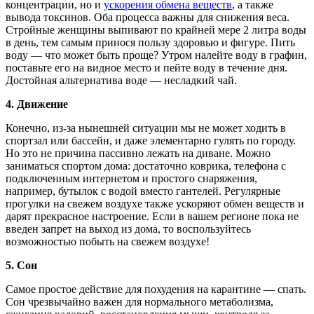
концентрации, но и
ускорения обмена веществ
, а также
вывода токсинов. Оба процесса важны для снижения веса.
Стройные женщины выпивают по крайней мере 2 литра воды
в день, тем самым принося пользу здоровью и фигуре. Пить
воду — что может быть проще? Утром налейте воду в графин,
поставьте его на видное место и пейте воду в течение дня.
Достойная альтернатива воде — несладкий чай.
4.
Движение
Конечно, из-за нынешней ситуации мы не может ходить в
спортзал или бассейн, и даже элементарно гулять по городу.
Но это не причина пассивно лежать на диване. Можно
заниматься спортом дома: достаточно коврика, телефона с
подключенным интернетом и простого снаряжения,
например, бутылок с водой вместо гантелей. Регулярные
прогулки на свежем воздухе также ускоряют обмен веществ и
дарят прекрасное настроение. Если в вашем регионе пока не
введен запрет на выход из дома, то воспользуйтесь
возможностью побыть на свежем воздухе!
5.
Сон
Самое простое действие для похудения на карантине — спать.
Сон чрезвычайно важен для нормального метаболизма,