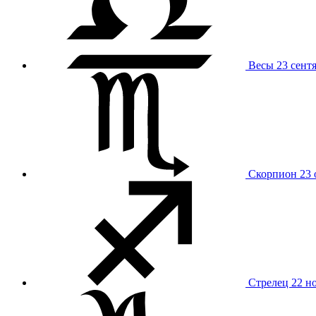
Весы
23 сент
Скорпион
23 
Стрелец
22 н