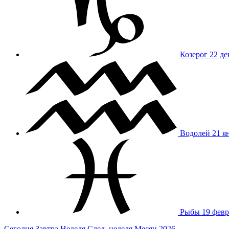
Козерог
22 де
Водолей
21 я
Рыбы
19 февр
Сегодня
Завтра
Неделя
След. неделя
Месяц
2026