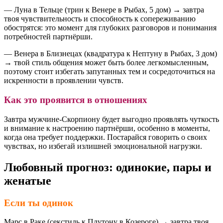
— Луна в Тельце (трин к Венере в Рыбах, 5 дом) → завтра
твоя чувствительность и способность к сопереживанию
обострятся: это момент для глубоких разговоров и понимания
потребностей партнёрши.
— Венера в Близнецах (квадратура к Нептуну в Рыбах, 3 дом)
→ твой стиль общения может быть более легкомысленным,
поэтому стоит избегать запутанных тем и сосредоточиться на
искренности в проявлении чувств.
Как это проявится в отношениях
Завтра мужчине-Скорпиону будет выгодно проявлять чуткость
и внимание к настроению партнёрши, особенно в моменты,
когда она требует поддержки. Постарайся говорить о своих
чувствах, но избегай излишней эмоциональной нагрузки.
Любовный прогноз: одинокие, пары и
женатые
Если ты одинок
Марс в Раке (секстиль к Плутону в Козероге) → завтра твоя