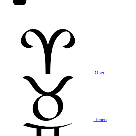
Овен
Телец