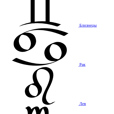
Близнецы
Рак
Лев