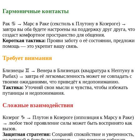
Гармоничные контакты
Рак ♋️ → Марс в Раке (секстиль к Плутону в Козероге) →
завтра вы оба будете настроены на поддержку друг друга, что
создаст комфортное пространство для общения.
Короткая тактика:
Прояви заботу о её состоянии, предложи
помощь — это укрепит вашу связь.
Требует внимания
Близнецы ♊️ → Венера в Близнецах (квадратура к Нептуну в
Рыбах) → завтра её легкомысленность может не совпадать с
твоими ожиданиями, что приведёт к недопониманию.
Тактика:
Уточняй свои мысли и чувства, чтобы избежать
путаницы и недопонимания.
Сложные взаимодействия
Козерог ♑️ → Плутон в Козероге (оппозиция к Марсу в Раке)
→ любое твоё проявление силы может быть воспринято как
вызов.
Защитная стратегия:
Сохраняй спокойствие и уверенность,
не вступай в борьбу за контроль — это поможет избежать