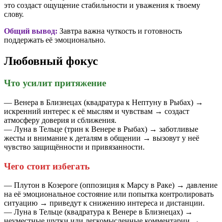
это создаст ощущение стабильности и уважения к твоему
слову.
Общий вывод:
Завтра важна чуткость и готовность
поддержать её эмоционально.
Любовный фокус
Что усилит притяжение
— Венера в Близнецах (квадратура к Нептуну в Рыбах) →
искренний интерес к её мыслям и чувствам → создаст
атмосферу доверия и сближения.
— Луна в Тельце (трин к Венере в Рыбах) → заботливые
жесты и внимание к деталям в общении → вызовут у неё
чувство защищённости и привязанности.
Чего стоит избегать
— Плутон в Козероге (оппозиция к Марсу в Раке) → давление
на её эмоциональное состояние или попытка контролировать
ситуацию → приведут к снижению интереса и дистанции.
— Луна в Тельце (квадратура к Венере в Близнецах) →
неуместные шутки или легкомысленные комментарии →