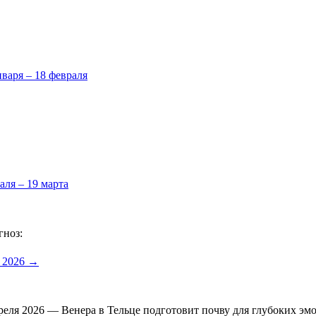
нваря – 18 февраля
аля – 19 марта
гноз:
а 2026 →
преля 2026 — Венера в Тельце подготовит почву для глубоких э