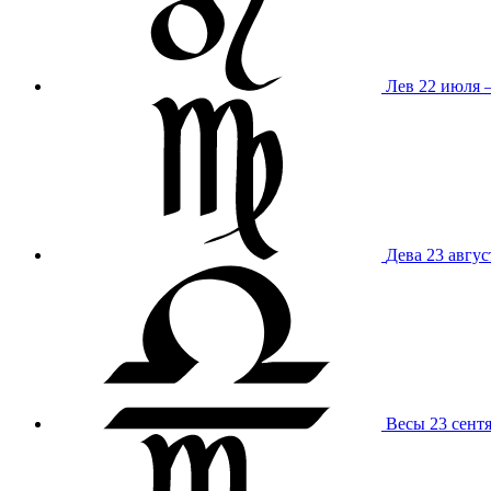
Лев
22 июля –
Дева
23 авгус
Весы
23 сент