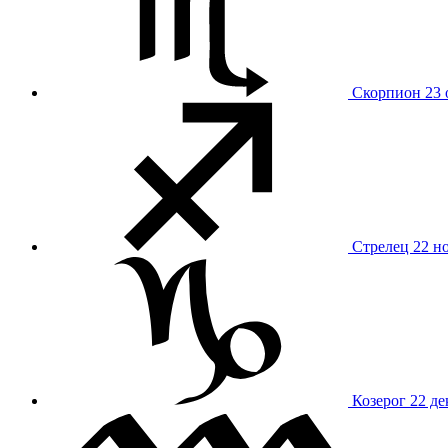
Скорпион
23 
Стрелец
22 н
Козерог
22 де