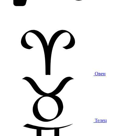
Овен
Телец