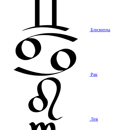
Близнецы
Рак
Лев