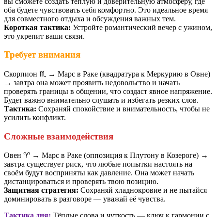
вы сможете создать тёплую и доверительную атмосферу, где
оба будете чувствовать себя комфортно. Это идеальное время
для совместного отдыха и обсуждения важных тем.
Короткая тактика:
Устройте романтический вечер с ужином,
это укрепит ваши связи.
Требует внимания
Скорпион ♏️ → Марс в Раке (квадратура к Меркурию в Овне)
→ завтра она может проявить недовольство и начать
проверять границы в общении, что создаст явное напряжение.
Будет важно внимательно слушать и избегать резких слов.
Тактика:
Сохраняй спокойствие и внимательность, чтобы не
усилить конфликт.
Сложные взаимодействия
Овен ♈️ → Марс в Раке (оппозиция к Плутону в Козероге) →
завтра существует риск, что любые попытки настоять на
своём будут восприняты как давление. Она может начать
дистанцироваться и проверять твою позицию.
Защитная стратегия:
Сохраняй хладнокровие и не пытайся
доминировать в разговоре — уважай её чувства.
Тактика дня:
Тёплые слова и чуткость — ключ к гармонии с