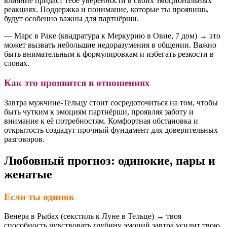
влияние придаст тебе уверенности в своих эмоциональных
реакциях. Поддержка и понимание, которые ты проявишь,
будут особенно важны для партнёрши.
— Марс в Раке (квадратура к Меркурию в Овне, 7 дом) → это
может вызвать небольшие недоразумения в общении. Важно
быть внимательным к формулировкам и избегать резкости в
словах.
Как это проявится в отношениях
Завтра мужчине-Тельцу стоит сосредоточиться на том, чтобы
быть чутким к эмоциям партнёрши, проявляя заботу и
внимание к её потребностям. Комфортная обстановка и
открытость создадут прочный фундамент для доверительных
разговоров.
Любовный прогноз: одинокие, пары и
женатые
Если ты одинок
Венера в Рыбах (секстиль к Луне в Тельце) → твоя
способность чувствовать глубину эмоций завтра усилит твою