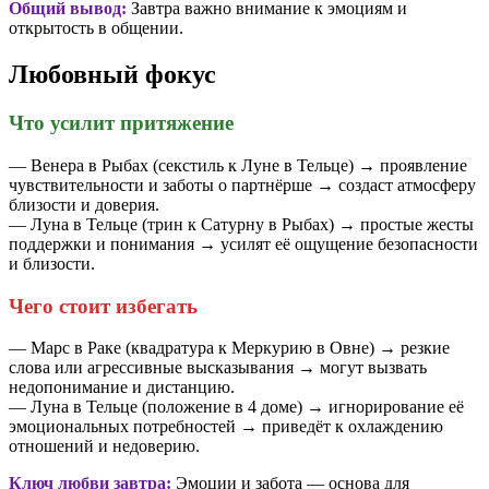
Общий вывод:
Завтра важно внимание к эмоциям и
открытость в общении.
Любовный фокус
Что усилит притяжение
— Венера в Рыбах (секстиль к Луне в Тельце) → проявление
чувствительности и заботы о партнёрше → создаст атмосферу
близости и доверия.
— Луна в Тельце (трин к Сатурну в Рыбах) → простые жесты
поддержки и понимания → усилят её ощущение безопасности
и близости.
Чего стоит избегать
— Марс в Раке (квадратура к Меркурию в Овне) → резкие
слова или агрессивные высказывания → могут вызвать
недопонимание и дистанцию.
— Луна в Тельце (положение в 4 доме) → игнорирование её
эмоциональных потребностей → приведёт к охлаждению
отношений и недоверию.
Ключ любви завтра:
Эмоции и забота — основа для