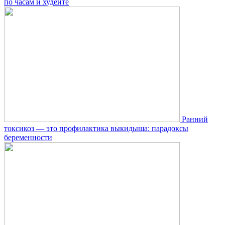
по часам и худейте
Ранний
токсикоз — это профилактика выкидыша: парадоксы
беременности