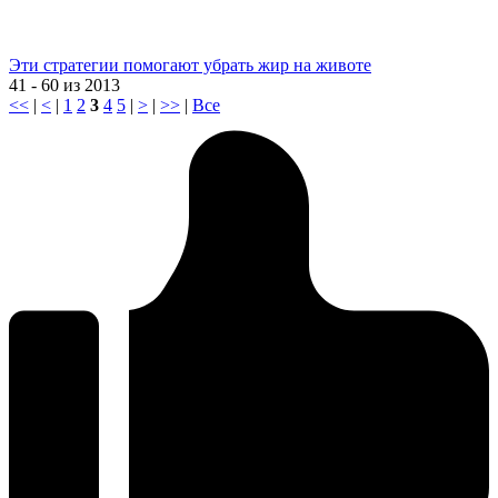
Эти стратегии помогают убрать жир на животе
41 - 60 из 2013
<<
|
<
|
1
2
3
4
5
|
>
|
>>
|
Все