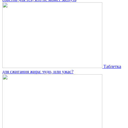
Таблетка
для сжигания жира: чудо, или ужас?