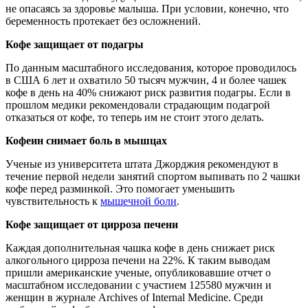
не опасаясь за здоровье малыша. При условии, конечно, что
беременность протекает без осложнений.
К
офе защищает от подагры
По данным масштабного исследования, которое проводилось
в США 6 лет и охватило 50 тысяч мужчин, 4 и более чашек
кофе в день на 40% снижают риск развития подагры. Если в
прошлом медики рекомендовали страдающим подагрой
отказаться от кофе, то теперь им не стоит этого делать.
К
офеин снимает боль в мышцах
Ученые из университета штата Джорджия рекомендуют в
течение первой недели занятий спортом выпивать по 2 чашки
кофе перед разминкой. Это помогает уменьшить
чувствительность к
мышечной боли
.
К
офе защищает от цирроза печени
Каждая дополнительная чашка кофе в день снижает риск
алкогольного цирроза печени на 22%. К таким выводам
пришли американские ученые, опубликовавшие отчет о
масштабном исследовании с участием 125580 мужчин и
женщин в журнале Archives of Internal Medicine. Среди