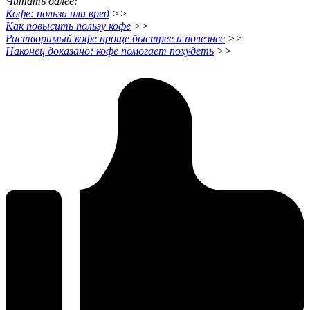
Читать далее
:
К
офе: польза или вред
>>
К
ак повысить пользу кофе
>>
Р
астворимый кофе проще быстрее и полезнее
>>
Н
аконец доказано: кофе помогает похудеть
>>