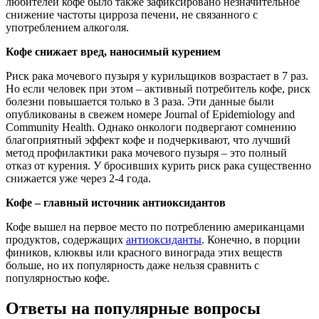
любителей кофе было также зафиксировано незначительное
снижение частоты цирроза печени, не связанного с
употреблением алкоголя.
К
офе снижает вред, наносимый курением
Риск рака мочевого пузыря у курильщиков возрастает в 7 раз.
Но если человек при этом – активный потребитель кофе, риск
болезни повышается только в 3 раза. Эти данные были
опубликованы в свежем номере Journal of Epidemiology and
Community Health. Однако онкологи подвергают сомнению
благоприятный эффект кофе и подчеркивают, что лучший
метод профилактики рака мочевого пузыря – это полный
отказ от курения. У бросивших курить риск рака существенно
снижается уже через 2-4 года.
К
офе – главный источник антиоксидантов
Кофе вышел на первое место по потреблению американцами
продуктов, содержащих
антиоксиданты
. Конечно, в порции
фиников, клюквы или красного винограда этих веществ
больше, но их популярность даже нельзя сравнить с
популярностью кофе.
Ответы на популярные вопросы