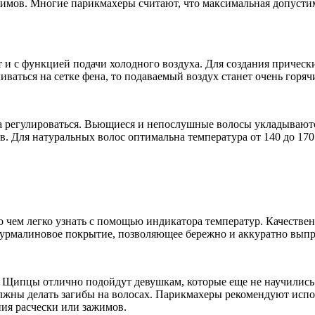
имов. Многие парикмахеры считают, что максимальная допустим
 и с функцией подачи холодного воздуха. Для создания прически
ваться на сетке фена, то подаваемый воздух станет очень горя
 регулироваться. Вьющиеся и непослушные волосы укладываются 
ов. Для натуральных волос оптимальна температура от 140 до 1
о чем легко узнать с помощью индикатора температур. Качестве
турмалиновое покрытие, позволяющее бережно и аккуратно выпр
 Щипцы отлично подойдут девушкам, которые еще не научились 
жны делать загибы на волосах. Парикмахеры рекомендуют испо
ия расчески или зажимов.