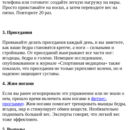
телефона или готовите: создайте легкую нагрузку на икры.
Просто привставайте на носки, а затем переводите вес на
пятки. Повторите 20 раз.
3.
Приседания
Привыкайте делать приседания каждый день, и вы заметите,
как ваши бедра становятся крепче, а ноги – сильными и
стройными. От приседаний выигрывают все части ног:
ягодицы, бедра и голени. Немецкое исследование,
опубликованное в журнале «Спортивная медицина» также
показало, что приседания не только укрепляют колени, но и
надежно защищают суставы.
4.
Жим ногами
Если вы ранее игнорировали это упражнение или не знали о
нем, пришло время включить жим ногами в
фитнес-
программу
. Жим ногами помогает тренировать мышцы бедра,
ягодиц, икр и стимулирует обмен веществ. Необязательно
поднимать большой вес. Эксперты говорят, что легкий вес
тоже эффективен.
5.
Выпады