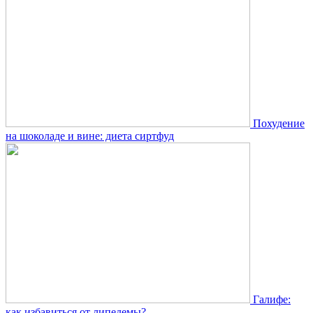
Похудение
на шоколаде и вине: диета сиртфуд
Галифе:
как избавиться от липедемы?