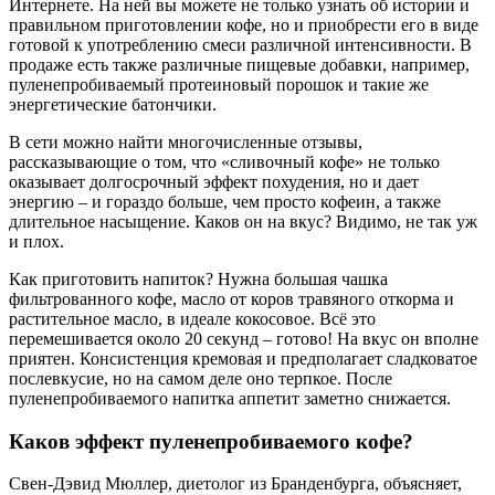
Интернете. На ней вы можете не только узнать об истории и
правильном приготовлении кофе, но и приобрести его в виде
готовой к употреблению смеси различной интенсивности. В
продаже есть также различные пищевые добавки, например,
пуленепробиваемый протеиновый порошок и такие же
энергетические батончики.
В сети можно найти многочисленные отзывы,
рассказывающие о том, что «сливочный кофе» не только
оказывает долгосрочный эффект похудения, но и дает
энергию – и гораздо больше, чем просто кофеин, а также
длительное насыщение. Каков он на вкус? Видимо, не так уж
и плох.
Как приготовить напиток? Нужна большая чашка
фильтрованного кофе, масло от коров травяного откорма и
растительное масло, в идеале кокосовое. Всё это
перемешивается около 20 секунд – готово! На вкус он вполне
приятен. Консистенция кремовая и предполагает сладковатое
послевкусие, но на самом деле оно терпкое. После
пуленепробиваемого напитка аппетит заметно снижается.
Каков эффект пуленепробиваемого кофе?
Свен-Дэвид Мюллер, диетолог из Бранденбурга, объясняет,