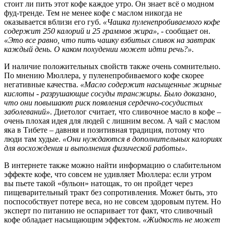
стоит ли пить этот кофе каждое утро. Он знает всё о модном
фуд-тренде. Тем не менее кофе с маслом никогда не
оказывается вблизи его губ.
«Чашка пуленепробиваемого кофе
содержит 250 калорий и 25 граммов жира»
, - сообщает он.
«Это все равно, что пить чашку взбитых сливок на завтрак
каждый день. О каком похудении может идти речь?»
.
И наличие положительных свойств также очень сомнительно.
По мнению Мюллера, у пуленепробиваемого кофе скорее
негативные качества.
«Масло содержит насыщенные жирные
кислоты - разрушающие сосуды трансжиры. Было доказано,
что они повышают риск появления сердечно-сосудистых
заболеваний»
. Диетолог считает, что сливочное масло в кофе –
очень плохая идея для людей с лишним весом. А чай с маслом
яка в Тибете – давняя и позитивная традиция, потому что
люди там худые.
«Они нуждаются в дополнительных калориях
для восхождения и выполнения физической работы»
.
В интернете также можно найти информацию о слабительном
эффекте кофе, что совсем не удивляет Мюллера: если утром
вы пьете такой «бульон» натощак, то он пройдет через
пищеварительный тракт без сопротивления. Может быть, это
поспособствует потере веса, но не совсем здоровым путем. Но
эксперт по питанию не оспаривает тот факт, что сливочный
кофе обладает насыщающим эффектом.
«Жидкость не может