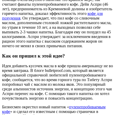
считают фанаты пуленепробиваемого кофе. Дейв Аспри (46
лет), предприниматель из Кремниевой долины и изобретатель
горячего напитка, доказал эффективность этого
кофе для
похудения
. Он утверждает, что пил кофе со сливочным
маслом, дополненным столовой ложкой растительного масла,
по утрам в течение 10 лет, а на выходных позволял себе
выпивать 2-3 чашки напитка. Благодаря ему он похудел на 45
килограммов. Аспри утверждает: за исключением введения в
рацион этого напитка с высоким содержанием жиров он
ничего не менял в своих привычках питания.
Как он пришел к этой идее?
Идея добавить кусочек масла в кофе пришла американцу не во
время завтрака. В блоге
bulletproof.com
, который является
официальной справочной любителей пуленепробиваемого
кофе, сообщается, что во время горного тура по Тибету Аспри
попробовал чай с маслом из молока яков. Это популярный
среди альпинистов источник энергии, и концепцию этого чая
Аспри перенес на кофе. С помощью такого напитка он хотел
почувствовать энергию и повысить концентрацию.
Бизнесмен окрестил новый напиток «
пуленепробиваемым
кофе
» и сделал его известным с помощью странички в