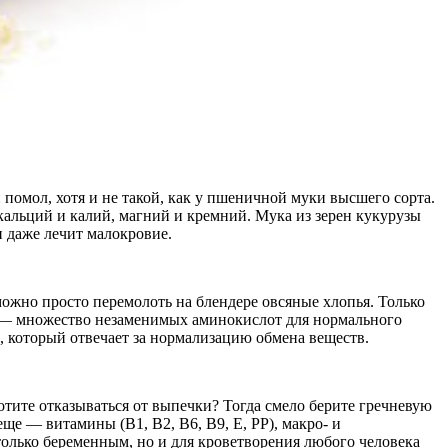
помол, хотя и не такой, как у пшеничной муки высшего сорта.
кальций и калий, магний и кремний. Мука из зерен кукурузы
и даже лечит малокровие.
можно просто перемолоть на блендере овсяные хлопья. Только
са — множество незаменимых аминокислот для нормального
, который отвечает за нормализацию обмена веществ.
хотите отказываться от выпечки? Тогда смело берите гречневую
е — витамины (B1, B2, B6, B9, E, PP), макро- и
 только беременным, но и для кроветворения любого человека