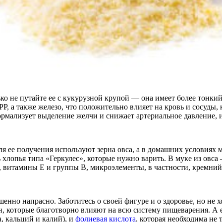
о не путайте ее с кукурузной крупой — она имеет более тонкий 
, а также железо, что положительно влияет на кровь и сосуды, 
ормализует выделение желчи и снижает артериальное давление, 
Для ее получения используют зерна овса, а в домашних условиях 
ь хлопья типа «Геркулес», которые нужно варить. В муке из ов
 витамины Е и группы В, микроэлементы, в частности, кремний
енно напрасно. Заботитесь о своей фигуре и о здоровье, но не 
которые благотворно влияют на всю систему пищеварения. А ещ
, кальций и калий), и
фолиевая кислота
, которая необходима не