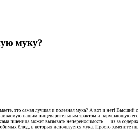
ную муку?
аете, это самая лучшая и полезная мука? А вот и нет! Высший 
усваиваемую нашим пищеварительным трактом и нарушающую его р
, сама пшеница может вызывать непереносимость — из-за содерж
 любимых блюд, в которых используется мука. Просто замените п