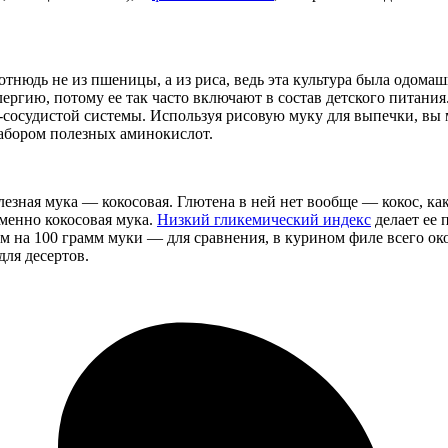
 отнюдь не из пшеницы, а из риса, ведь эта культура была одома
ргию, потому ее так часто включают в состав детского питания.
о-сосудистой системы. Используя рисовую муку для выпечки, вы 
набором полезных аминокислот.
лезная мука — кокосовая. Глютена в ней нет вообще — кокос, как 
именно кокосовая мука.
Низкий гликемический индекс
делает ее 
м на 100 грамм муки — для сравнения, в курином филе всего око
для десертов.