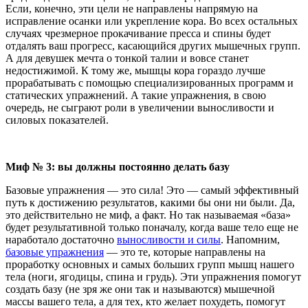
Если, конечно, эти цели не направлены напрямую на
исправление осанки или укрепление кора. Во всех остальных
случаях чрезмерное прокачивание пресса и спины будет
отдалять ваш прогресс, касающийся других мышечных групп.
А для девушек мечта о тонкой талии и вовсе станет
недостижимой. К тому же, мышцы кора гораздо лучше
прорабатывать с помощью специализированных программ и
статических упражнений. А такие упражнения, в свою
очередь, не сыграют роли в увеличении выносливости и
силовых показателей.
Миф № 3: вы должны постоянно делать базу
Базовые упражнения — это сила! Это — самый эффективный
путь к достижению результатов, какими бы они ни были. Да,
это действительно не миф, а факт. Но так называемая «база»
будет результативной только поначалу, когда ваше тело еще не
наработало достаточно
выносливости и силы
. Напомним,
базовые упражнения
— это те, которые направлены на
проработку основных и самых больших групп мышц нашего
тела (ноги, ягодицы, спина и грудь). Эти упражнения помогут
создать базу (не зря же они так и называются) мышечной
массы вашего тела, а для тех, кто желает похудеть, помогут