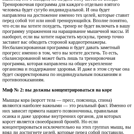
Тренировочная программа для каждого отдельно взятого
человека будет сугубо индивидуальной. И она будет
направлена на достижение именно тех целей, которые ставит
перед собой тот или иной тренирующийся. Вполне понятно,
что если вы хотите похудеть, тренер не будет включать в вашу
программу упражнения на наращивание мышечной массы. И
наоборот, если вы хотите нарастить мускулы, тренер точно
заставит вас обходить стороной кардиотренажеры.
Несбалансированная программа и будет давать заметный
прогресс именно в том, чего вы хотите достичь. То есть,
сбалансированной может быть лишь та тренировочная
программа, которая направлена на общее укрепление
организма и поддержание здоровья. И даже в этом случае она
будет скорректирована по индивидуальным показаниям и
противопоказаниям.
Миф № 2: вы должны концентрироваться на коре
Мышцы кора (корсет тела — пресс, поясница, спина)
являются наиболее важными — это реальный факт. Именно от
них зависит прямота нашего позвоночника, правильная
осанка и даже здоровье внутренних органов, для которых
корсет является своеобразной бронёй. Но если
концентрироваться исключительно на этих группах мышц, вы
вряд ли достигнете целей, которые перед собой поставили.