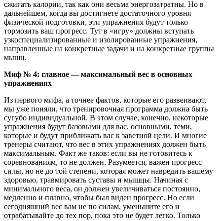
сжигать калории, так как они весьма энергозатратны. Но в
дальнейшем, когда вы достигнете достаточного уровня
физической подготовки, эти упражнения будут только
тормозить ваш прогресс. Тут в «игру» должны вступать
узкоспециализированные и изолированные упражнения,
направленные на конкретные задачи и на конкретные группы
мышц.
Миф № 4: главное — максимальный вес в основных
упражнениях
Из первого мифа, а точнее фактов, которые его развеивают,
мы уже поняли, что тренировочная программа должна быть
сугубо индивидуальной. В этом случае, конечно, некоторые
упражнения будут базовыми для вас, основными, теми,
которые и будут приближать вас к заветной цели. И многие
тренеры считают, что вес в этих упражнениях должен быть
максимальным. Факт же таков: если вы не готовитесь к
соревнованиям, то не должен. Разумеется, важен прогресс
силы, но не до той степени, которая может навредить вашему
здоровью, травмировать суставы и мышцы. Начиная с
минимального веса, он должен увеличиваться постоянно,
медленно и плавно, чтобы был виден прогресс. Но если
сегодняшний вес вам не по силам, уменьшите его и
отрабатывайте до тех пор, пока это не будет легко. Только