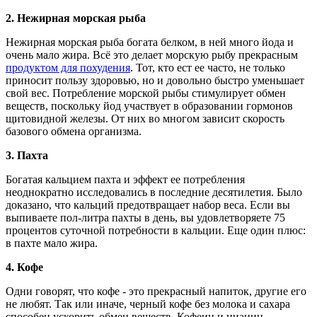
2.
Нежирная морская рыба
Нежирная морская рыба богата белком, в ней много йода и
очень мало жира. Всё это делает морскую рыбу прекрасным
продуктом для похудения
. Тот, кто ест ее часто, не только
приносит пользу здоровью, но и довольно быстро уменьшает
свой вес. Потребление морской рыбы стимулирует обмен
веществ, поскольку йод участвует в образовании гормонов
щитовидной железы. От них во многом зависит скорость
базового обмена организма.
3.
Пахта
Богатая кальцием пахта и эффект ее потребления
неоднократно исследовались в последние десятилетия. Было
доказано, что кальций предотвращает набор веса. Если вы
выпиваете пол-литра пахты в день, вы удовлетворяете 75
процентов суточной потребности в кальции. Еще один плюс:
в пахте мало жира.
4.
Кофе
Одни говорят, что кофе - это прекрасный напиток, другие его
не любят. Так или иначе, черный кофе без молока и сахара
способен ускорить обмен веществ. Кофеин и ниацин