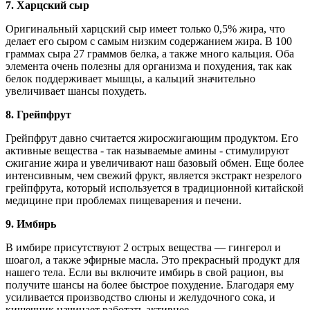
7.
Харцский сыр
Оригинальный харцский сыр имеет только 0,5% жира, что
делает его сыром с самым низким содержанием жира. В 100
граммах сыра 27 граммов белка, а также много кальция. Оба
элемента очень полезны для организма и похудения, так как
белок поддерживает мышцы, а кальций значительно
увеличивает шансы похудеть.
8.
Грейпфрут
Грейпфрут давно считается жиросжигающим продуктом. Его
активные вещества - так называемые амины - стимулируют
сжигание жира и увеличивают наш базовый обмен. Еще более
интенсивным, чем свежий фрукт, является экстракт незрелого
грейпфрута, который используется в традиционной китайской
медицине при проблемах пищеварения и печени.
9.
Имбирь
В имбире присутствуют 2 острых вещества — гингерол и
шоагол, а также эфирные масла. Это прекрасный продукт для
нашего тела. Если вы включите имбирь в свой рацион, вы
получите шансы на более быстрое похудение. Благодаря ему
усиливается производство слюны и желудочного сока, и
кишечник начинает работать активнее.