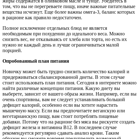
жиры содержатся в оливковом масле и тунце. Убедитесь в
том, что вы не перегреваете пищу, иначе важные питательные
вещества исчезнут. Еще более важны омега-3, баланс которых
в рационе как правило недостаточен.
Полное исключение отдельных блюд не является
необходимым при похудении до идеального веса. Можно
снизить вес, не отказываясь от хлеба или торта, но есть их
нужно не каждый день и лучше ограничиваться малой
порцией.
О
пробованный план питания
Новичку может быть трудно снизить количество калорий и
придерживаться сбалансированной диеты. В этом случае
стоит использовать план питания. Сегодня в интернете можно
найти различные концепции питания. Какую диету вы
выберете, зависит от вашего образа жизни. Например, если вы
очень спортивны, вам не следует устанавливать большой
дефицит калорий, особенно если вы хотите нарастить
мышечную массу. Если вы предпочитаете веганскую или
вегетарианскую пищу, вам стоит потреблять пищевые
добавки. Потому что на рационе без мяса вы рискуете создать
дефицит железа и витамина B12. В последнем случае
рекомендуется регулярно сдавать анализ крови. Таким
образом вы сможете вовремя предупредить возможный